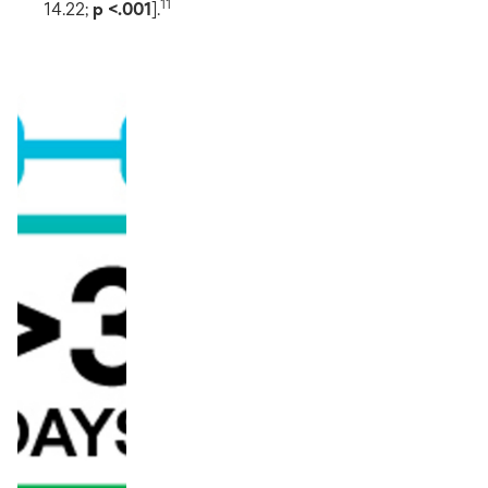
11
14.22;
p <.001
].