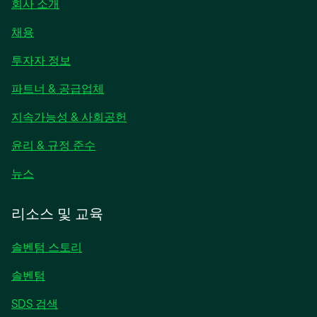
회사 소개
채용
새
투자자 정보
탭
파트너 & 공급업체
에
서
지속가능성 & 사회공헌
열
림
윤리 & 규정 준수
새
뉴스
탭
에
리소스 및 교육
서
열
솔벤텀 스토리
림
솔벤텀
SDS 검색