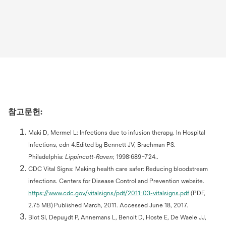
참고문헌:
Maki D, Mermel L: Infections due to infusion therapy. In Hospital
Infections, edn 4.Edited by Bennett JV, Brachman PS.
Philadelphia:
Lippincott-Raven
; 1998:689–724..
CDC Vital Signs: Making health care safer: Reducing bloodstream
infections. Centers for Disease Control and Prevention website.
https://www.cdc.gov/vitalsigns/pdf/2011-03-vitalsigns.pdf
(PDF,
2.75 MB) Published March, 2011. Accessed June 18, 2017.
Blot SI, Depuydt P, Annemans L, Benoit D, Hoste E, De Waele JJ,