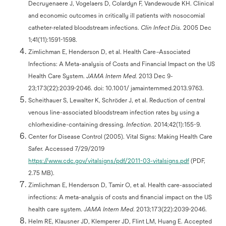
Decruyenaere J, Vogelaers D, Colardyn F, Vandewoude KH. Clinical
and economic outcomes in critically ill patients with nosocomial
catheter-related bloodstream infections.
Clin Infect Dis.
2005 Dec
1;41(11):1591-1598.
Zimlichman E, Henderson D, et al. Health Care–Associated
Infections: A Meta-analysis of Costs and Financial Impact on the US
Health Care System.
JAMA Intern Med.
2013 Dec 9-
23;173(22):2039-2046. doi: 10.1001/ jamainternmed.2013.9763.
Scheithauer S, Lewalter K, Schröder J, et al. Reduction of central
venous line-associated bloodstream infection rates by using a
chlorhexidine-containing dressing.
Infection.
2014;42(1):155-9.
Center for Disease Control (2005). Vital Signs: Making Health Care
Safer. Accessed 7/29/2019
https://www.cdc.gov/vitalsigns/pdf/2011-03-vitalsigns.pdf
(PDF,
2.75 MB).
Zimlichman E, Henderson D, Tamir O, et al. Health care-associated
infections: A meta-analysis of costs and financial impact on the US
health care system.
JAMA Intern Med
. 2013;173(22):2039-2046.
Helm RE, Klausner JD, Klemperer JD, Flint LM, Huang E. Accepted