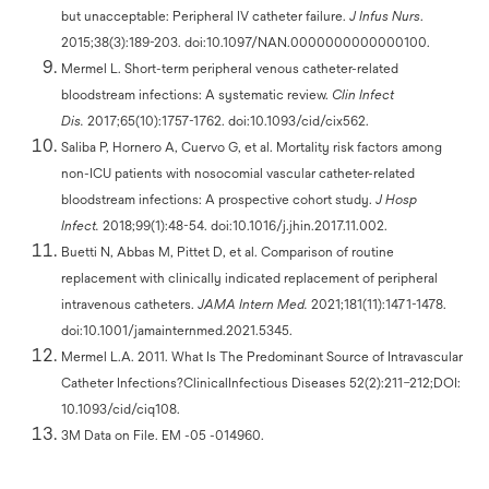
but unacceptable: Peripheral IV catheter failure.
J Infus Nurs
.
2015;38(3):189-203. doi:10.1097/NAN.0000000000000100.
Mermel L. Short-term peripheral venous catheter-related
bloodstream infections: A systematic review.
Clin Infect
Dis.
2017;65(10):1757-1762. doi:10.1093/cid/cix562.
Saliba P, Hornero A, Cuervo G, et al. Mortality risk factors among
non-ICU patients with nosocomial vascular catheter-related
bloodstream infections: A prospective cohort study.
J Hosp
Infect.
2018;99(1):48-54. doi:10.1016/j.jhin.2017.11.002.
Buetti N, Abbas M, Pittet D, et al. Comparison of routine
replacement with clinically indicated replacement of peripheral
intravenous catheters.
JAMA Intern Med.
2021;181(11):1471-1478.
doi:10.1001/jamainternmed.2021.5345.
Mermel L.A. 2011. What Is The Predominant Source of Intravascular
Catheter Infections?ClinicalInfectious Diseases 52(2):211–212;DOI:
10.1093/cid/ciq108.
3M Data on File. EM -05 -014960.