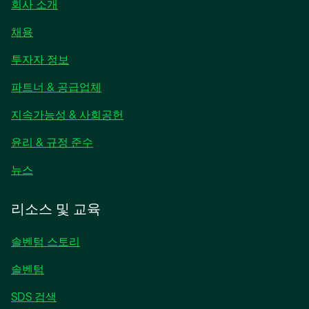
회사 소개
채용
새
투자자 정보
탭
파트너 & 공급업체
에
서
지속가능성 & 사회공헌
열
림
윤리 & 규정 준수
새
뉴스
탭
에
리소스 및 교육
서
열
솔벤텀 스토리
림
솔벤텀
SDS 검색