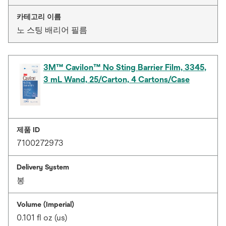
카테고리 이름
노 스팅 배리어 필름
3M™ Cavilon™ No Sting Barrier Film, 3345,
3 mL Wand, 25/Carton, 4 Cartons/Case
제품 ID
7100272973
Delivery System
봉
Volume (Imperial)
0.101 fl oz (us)