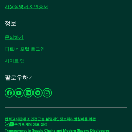
사용설명서 & 인증서
정보
문의하기
파트너 포털 로그인
사이트 맵
팔로우하기
새
새
새
새
새
탭
탭
탭
탭
탭
에
에
에
에
에
서
서
서
서
서
법적고지
판매 조건
접근성
설명
개인정보처리방침
이용 약관
열
열
열
열
열
쿠키 & 개인정보 설정
림
림
림
림
림
Transparency in Supply Chains and Modern Slavery Disclosures