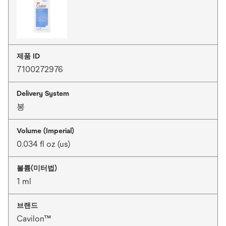
제품 ID
7100272976
Delivery System
봉
Volume (Imperial)
0.034 fl oz (us)
볼륨(미터법)
1 ml
브랜드
Cavilon™