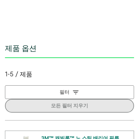
열
림
제품 옵션
1-5 / 제품
필터
모든 필터 지우기
3M™ 캐빌론™ 노 스팅 배리어 필름