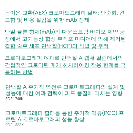
음이온 교환(AEX) 크로마토그래피 필터: 단순화, 견
새
고함 및 비용 절감을 위한 mAb 정제
탭
단일 클론 항체(mAb)의 다운스트림 바이오 제약 공
에
서
정에서 고기능성 합성 부직포 미디어에 의해 제거된
열
새
결함 숙주 세포 단백질(HCP)의 식별 및 추적
림
탭
크로마토그래피 여과로 단백질 A 캡쳐 컬럼에서의
에
서
간접적인 크로마틴 매개 히치하이킹 작용 한계를 극
열
새
복하는 방법
림
탭
에
단백질 A 주기적 역전류 크로마토그래피의 설계 및
서
성능에 대한 여과 전략이 피드 품질에 미치는 영향
열
PDF
748K
림
새
탭
크로마토그래피 필터를 통한 주기적 역류(PCC) 프
에
로틴 A 크로마토그래피 성능 향상
PDF
333K
서
새