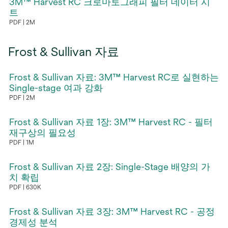
3M™ Harvest RC 크로마토그래피 필터 데이터 시
열
트
림
PDF
2M
새
탭
Frost & Sullivan 자료
에
서
Frost & Sullivan 자료: 3M™ Harvest RC로 실현하는
열
Single-stage 여과 강화
림
PDF
2M
새
탭
Frost & Sullivan 자료 1장: 3M™ Harvest RC - 필터
에
재구상의 필요성
PDF
1M
서
새
열
탭
Frost & Sullivan 자료 2장: Single-Stage 배양의 가
림
에
치 확립
PDF
630K
서
새
열
탭
Frost & Sullivan 자료 3장: 3M™ Harvest RC - 공정
림
에
경제성 분석