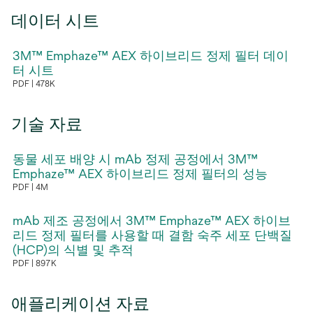
탭
데이터 시트
에
서
3M™ Emphaze™ AEX 하이브리드 정제 필터 데이
열
터 시트
림
PDF
478K
새
탭
기술 자료
에
서
동물 세포 배양 시 mAb 정제 공정에서 3M™
열
Emphaze™ AEX 하이브리드 정제 필터의 성능
림
PDF
4M
새
탭
mAb 제조 공정에서 3M™ Emphaze™ AEX 하이브
에
리드 정제 필터를 사용할 때 결함 숙주 세포 단백질
(HCP)의 식별 및 추적
서
PDF
897K
열
새
림
탭
애플리케이션 자료
에