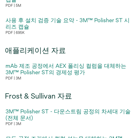
림
PDF
5M
새
탭
사용 후 설치 검증 기술 요약 - 3M™ Polisher ST 시
에
리즈 캡슐
PDF
695K
서
새
열
탭
림
애플리케이션 자료
에
서
mAb 제조 공정에서 AEX 폴리싱 컬럼을 대체하는
열
3M™ Polisher ST의 경제성 평가
림
PDF
3M
새
탭
Frost & Sullivan 자료
에
서
3M™ Polisher ST - 다운스트림 공정의 차세대 기술
열
(전체 문서)
림
PDF
3M
새
탭