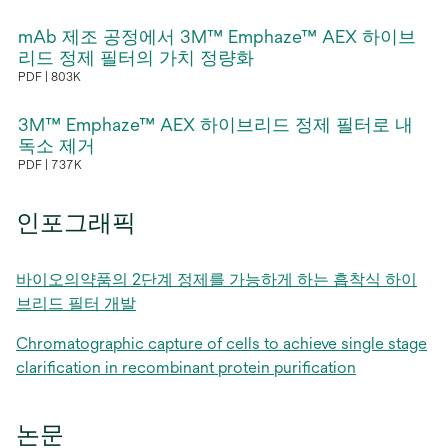
서
mAb 제조 공정에서 3M™ Emphaze™ AEX 하이브
열
리드 정제 필터의 가치 정량화
림
PDF
803K
새
탭
3M™ Emphaze™ AEX 하이브리드 정제 필터로 내
에
독소 제거
PDF
737K
서
새
열
탭
림
인포그래픽
에
서
바이오의약품의 2단계 정제를 가능하게 하는 흡착식 하이
열
브리드 필터 개발
림
Chromatographic capture of cells to achieve single stage
clarification in recombinant protein purification
논문