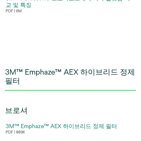
에
교 및 특징
PDF
6M
서
새
열
탭
림
에
서
열
림
3M™ Emphaze™ AEX 하이브리드 정제
필터
브로셔
3M™ Emphaze™ AEX 하이브리드 정제 필터
PDF
889K
새