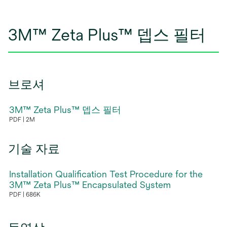
림
3M™ Zeta Plus™ 뎁스 필터
브로셔
3M™ Zeta Plus™ 뎁스 필터
PDF
2M
새
탭
기술 자료
에
서
Installation Qualification Test Procedure for the
열
3M™ Zeta Plus™ Encapsulated System
림
PDF
686K
새
탭