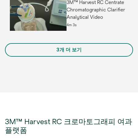
3M™ Harvest RC Centrate
Chromatographic Clarifier
Analytical Video
4m 3s
3개 더 보기
3M™ Harvest RC 크로마토그래피 여과
플랫폼