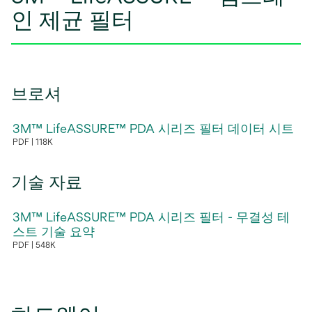
인 제균 필터
브로셔
3M™ LifeASSURE™ PDA 시리즈 필터 데이터 시트
PDF
118K
새
탭
기술 자료
에
서
3M™ LifeASSURE™ PDA 시리즈 필터 - 무결성 테
열
스트 기술 요약
림
PDF
548K
새
탭
에
서