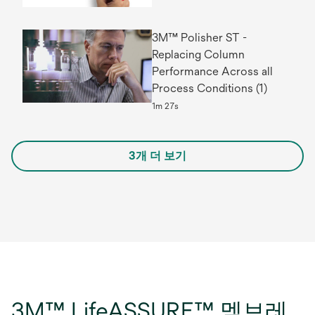
3M™ Polisher ST -
Replacing Column
Performance Across all
Process Conditions (1)
1m 27s
3개 더 보기
3M™ LifeASSURE™ 멤브레