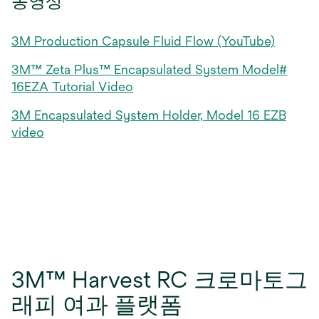
동영상
에
서
열
새
3M Production Capsule Fluid Flow​ (YouTube)
림
탭
3M™ Zeta Plus™ Encapsulated System Model#
에
서
새
16EZA Tutorial Video
열
탭
3M Encapsulated System Holder, Model 16 EZB
림
에
서
새
video
열
탭
림
에
서
열
림
3M™ Harvest RC 크로마토그
래피 여과 플랫폼