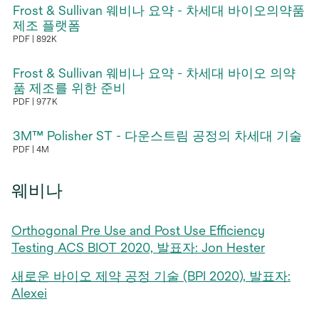
탭
Frost & Sullivan 웨비나 요약 - 차세대 바이오의약품
림
에
제조 플랫폼
PDF
892K
서
새
열
탭
Frost & Sullivan 웨비나 요약 - 차세대 바이오 의약
림
에
품 제조를 위한 준비
PDF
977K
서
새
열
탭
3M™ Polisher ST - 다운스트림 공정의 차세대 기술
림
에
PDF
4M
새
서
탭
열
웨비나
에
림
서
Orthogonal Pre Use and Post Use Efficiency
열
Testing ACS BIOT 2020, 발표자: Jon Hester
림
새로운 바이오 제약 공정 기술 (BPI 2020), 발표자:
Alexei