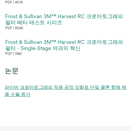
PDF
401K
서
새
열
탭
Frost & Sullivan 3M™ Harvest RC 크로마토그래피
림
에
필터 베타 테스트 시리즈
PDF
934K
서
새
열
탭
Frost & Sullivan 3M™ Harvest RC 크로마토그래피
림
에
필터 - Single-Stage 여과의 혁신
PDF
19M
서
새
열
탭
림
논문
에
서
파이버 크로마토그래피 적용 공정 강화로 단일 클론 항체 제
열
품 수율 증가
림