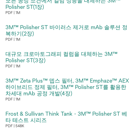
모든 공정 조건에서 컬럼 성능을 대체하는 3M™
에
Polisher ST(1장)
PDF
1M
서
새
열
탭
3M™ Polisher ST 바이러스 제거로 mAb 솔루션 정
림
에
복하기(2장)
PDF
1M
서
새
열
탭
대규모 크로마토그래피 컬럼을 대체하는 3M™
림
에
Polisher ST(3장)
PDF
1M
서
새
열
탭
3M™ Zeta Plus™ 뎁스 필터, 3M™ Emphaze™ AEX
림
에
하이브리드 정제 필터, 3M™ Polisher ST를 활용한
차세대 mAb 공정 개발(4장)
서
PDF
1M
열
새
림
탭
Frost & Sullivan Think Tank - 3M™ Polisher ST 베
에
타 테스트 시리즈
PDF
548K
서
새
열