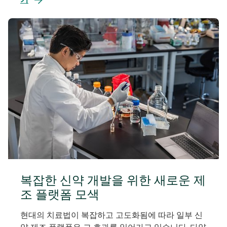
탭
서
에
열
서
림
열
림
복잡한 신약 개발을 위한 새로운 제
조 플랫폼 모색
현대의 치료법이 복잡하고 고도화됨에 따라 일부 신