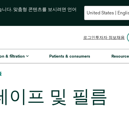
습니다. 맞춤형 콘텐츠를 보시려면 언어
새
로그인
투자자 정보
채용
탭
에
서
on & filtration
Patients & consumers
Resource
열
림
블
테이프 및 필름