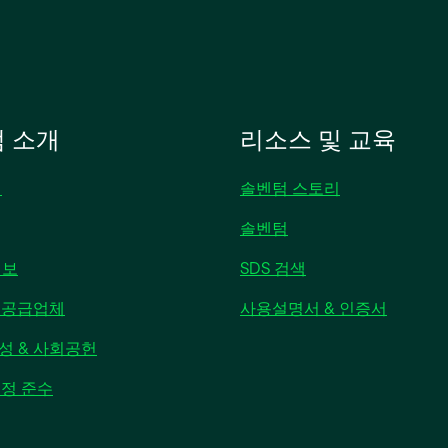
 소개
리소스 및 교육
개
솔벤텀 스토리
솔벤텀
새
정보
SDS 검색
탭
 공급업체
사용설명서 & 인증서
에
서
성 & 사회공헌
열
림
규정 준수