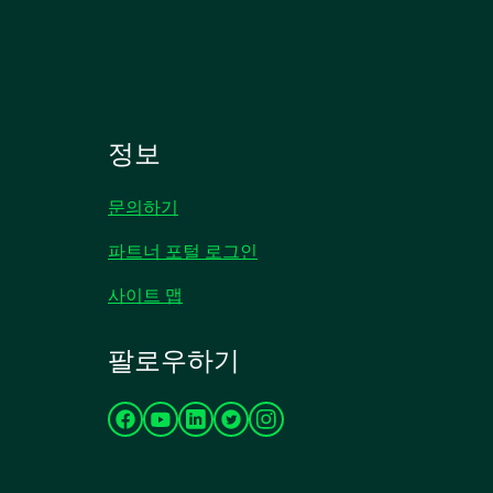
정보
문의하기
파트너 포털 로그인
사이트 맵
팔로우하기
새
새
새
새
새
탭
탭
탭
탭
탭
에
에
에
에
에