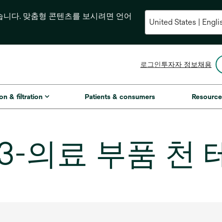
습니다. 맞춤형 콘텐츠를 보시려면 언어
새
로그인
투자자 정보
채용
탭
에
서
on & filtration
Patients & consumers
Resource
열
림
013-의료 부품 천