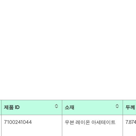
제품 ID
소재
두께
7100241044
우븐 레이온 아세테이트
7.874