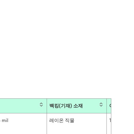
백킹(기재) 소재
이형지 무게
 mil
레이온 직물
135 g/m²