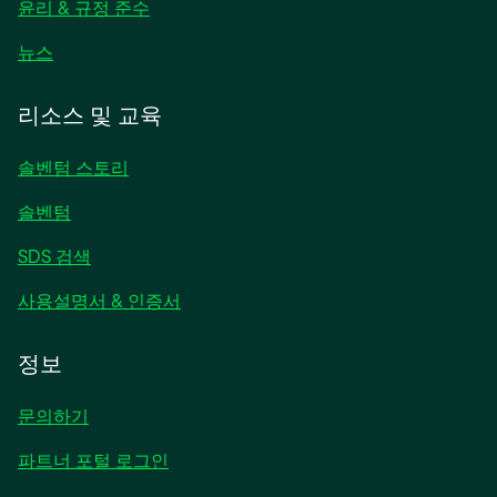
림
윤리 & 규정 준수
새
뉴스
탭
에
리소스 및 교육
서
열
솔벤텀 스토리
림
솔벤텀
SDS 검색
사용설명서 & 인증서
정보
문의하기
파트너 포털 로그인