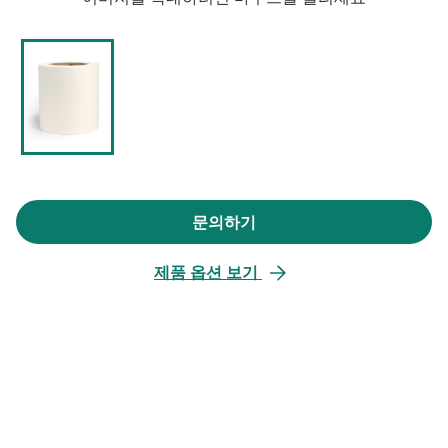
문의하기
새
탭
제품 옵션 보기
에
서
열
림