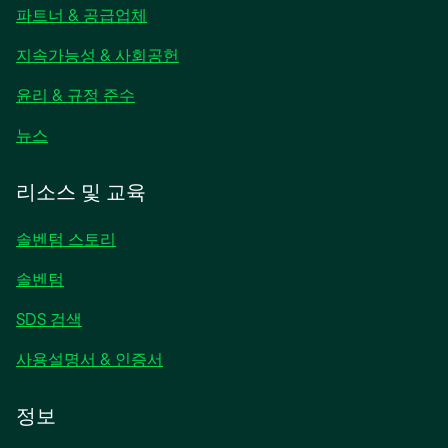
파트너 & 공급업체
에
서
지속가능성 & 사회공헌
열
림
윤리 & 규정 준수
새
뉴스
탭
에
리소스 및 교육
서
열
솔벤텀 스토리
림
솔벤텀
SDS 검색
사용설명서 & 인증서
정보