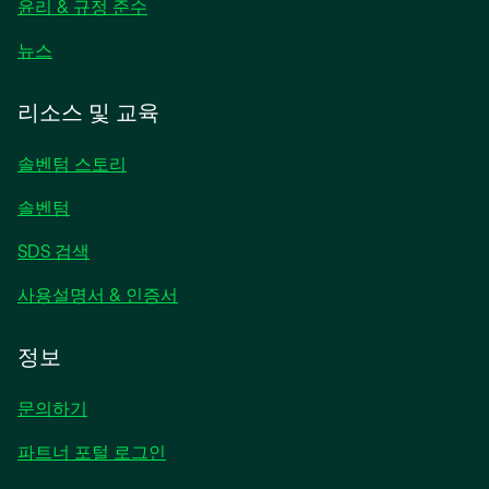
림
윤리 & 규정 준수
새
뉴스
탭
에
리소스 및 교육
서
열
솔벤텀 스토리
림
솔벤텀
SDS 검색
사용설명서 & 인증서
정보
문의하기
파트너 포털 로그인