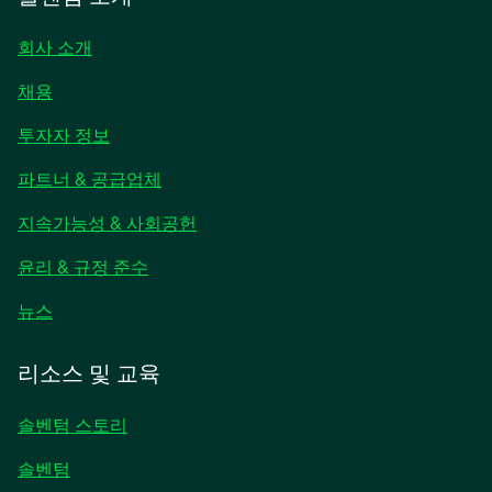
회사 소개
채용
새
투자자 정보
탭
파트너 & 공급업체
에
서
지속가능성 & 사회공헌
열
림
윤리 & 규정 준수
새
뉴스
탭
에
리소스 및 교육
서
열
솔벤텀 스토리
림
솔벤텀