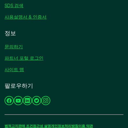
SDS 검색
사용설명서 & 인증서
정보
문의하기
파트너 포털 로그인
사이트 맵
팔로우하기
새
새
새
새
새
탭
탭
탭
탭
탭
에
에
에
에
에
서
서
서
서
서
법적고지
판매 조건
접근성
설명
개인정보처리방침
이용 약관