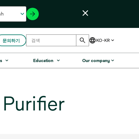
문의하기
s
Education
Our company
urifier