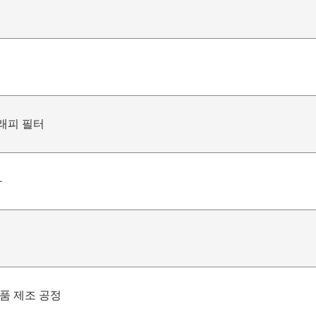
래피 필터
화
품 제조 공정