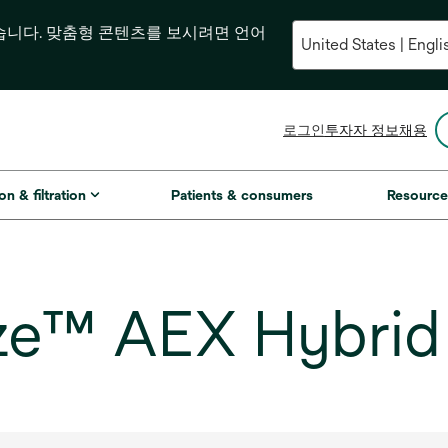
습니다. 맞춤형 콘텐츠를 보시려면 언어
새
로그인
투자자 정보
채용
탭
에
서
on & filtration
Patients & consumers
Resource
열
림
™ AEX Hybrid P