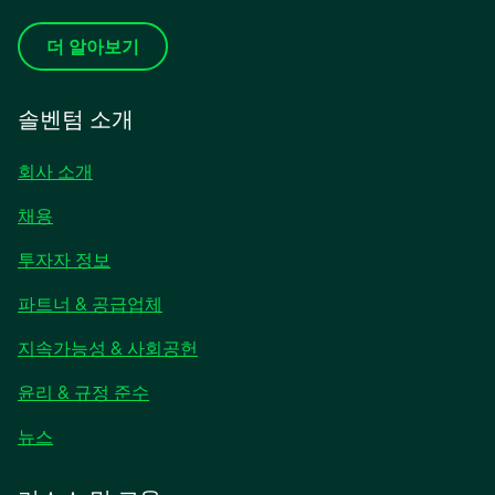
더 알아보기
솔벤텀 소개
회사 소개
채용
새
투자자 정보
탭
파트너 & 공급업체
에
서
지속가능성 & 사회공헌
열
림
윤리 & 규정 준수
새
뉴스
탭
에