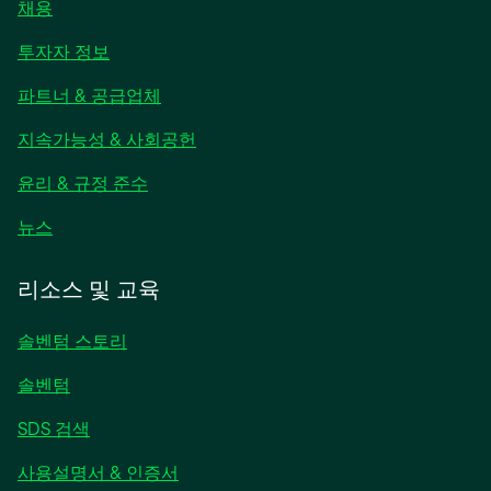
채용
새
투자자 정보
탭
파트너 & 공급업체
에
서
지속가능성 & 사회공헌
열
림
윤리 & 규정 준수
새
뉴스
탭
에
리소스 및 교육
서
열
솔벤텀 스토리
림
솔벤텀
SDS 검색
사용설명서 & 인증서