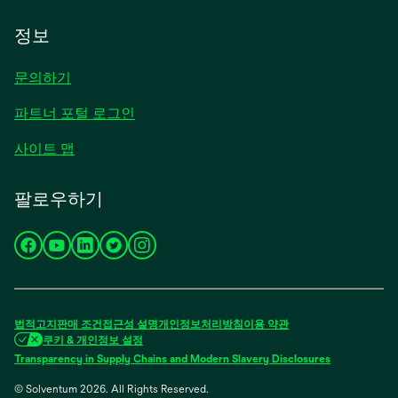
정보
문의하기
파트너 포털 로그인
사이트 맵
팔로우하기
새
새
새
새
새
탭
탭
탭
탭
탭
에
에
에
에
에
서
서
서
서
서
법적고지
판매 조건
접근성
설명
개인정보처리방침
이용 약관
열
열
열
열
열
쿠키 & 개인정보 설정
림
림
림
림
림
Transparency in Supply Chains and Modern Slavery Disclosures
© Solventum 2026. All Rights Reserved.