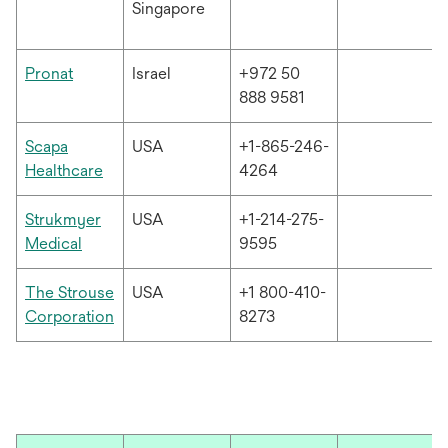
Singapore
열
림
새
Pronat
Israel
+972 50
탭
888 9581
에
서
Scapa
USA
+1-865-246-
열
새
Healthcare
4264
림
탭
에
Strukmyer
USA
+1-214-275-
서
새
Medical
9595
열
탭
림
에
The Strouse
USA
+1 800-410-
서
새
Corporation
8273
열
탭
림
에
서
열
림