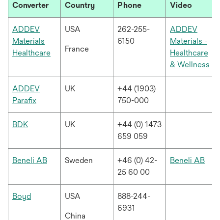
Converter
Country
Phone
Video
ADDEV
USA
262-255-
ADDEV
Materials
6150
Materials -
France
새
Healthcare
Healthcare
탭
새
& Wellness
에
탭
서
에
ADDEV
UK
+44 (1903)
열
서
새
Parafix
750-000
림
열
탭
림
에
새
BDK
UK
+44 (0) 1473
서
탭
659 059
열
에
림
서
새
새
Beneli AB
Sweden
+46 (0) 42-
Beneli AB
열
탭
탭
25 60 00
림
에
에
서
서
새
Boyd
USA
888-244-
열
열
탭
6931
China
림
림
에