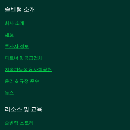
솔벤텀 소개
회사 소개
채용
새
투자자 정보
탭
파트너 & 공급업체
에
서
지속가능성 & 사회공헌
열
림
윤리 & 규정 준수
새
뉴스
탭
에
리소스 및 교육
서
열
솔벤텀 스토리
림