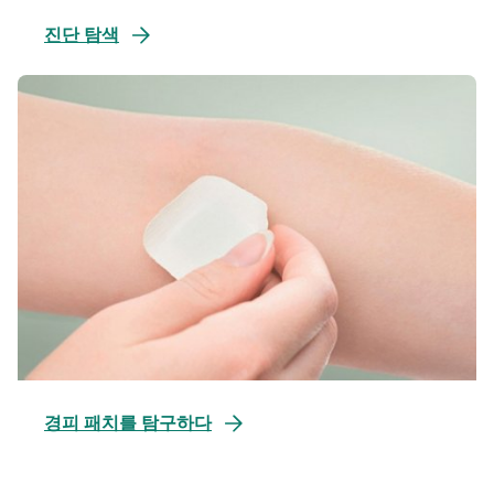
진단 탐색
새
탭
에
서
열
림
경피 패치를 탐구하다
새