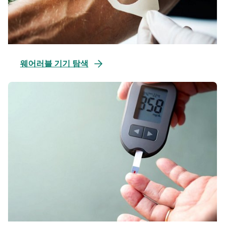
웨어러블 기기 탐색
새
탭
에
서
열
림