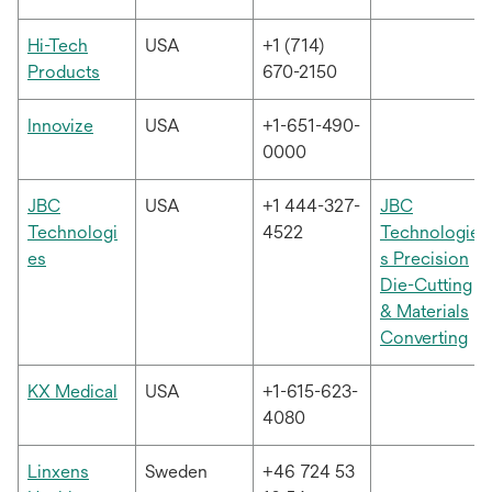
탭
에
Hi-Tech
USA
+1 (714)
서
새
Products
670-2150
열
탭
림
에
새
Innovize
USA
+1-651-490-
서
탭
0000
열
에
림
서
JBC
USA
+1 444-327-
JBC
열
Technologi
4522
Technologie
림
새
es
s Precision
탭
Die-Cutting
에
& Materials
서
새
Converting
열
탭
림
에
새
KX Medical
USA
+1-615-623-
서
탭
4080
열
에
림
서
Linxens
Sweden
+46 724 53