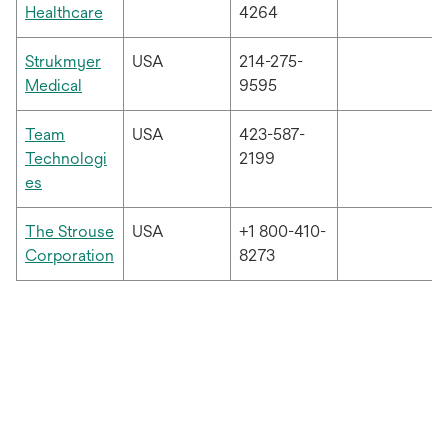
열
새
Healthcare
4264
림
탭
에
Strukmyer
USA
214-275-
서
새
Medical
9595
열
탭
림
에
Team
USA
423-587-
서
Technologi
2199
열
새
es
림
탭
에
The Strouse
USA
+1 800-410-
서
새
Corporation
8273
열
탭
림
에
서
열
림