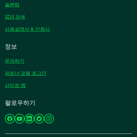
솔벤텀
SDS 검색
사용설명서 & 인증서
정보
문의하기
파트너 포털 로그인
사이트 맵
팔로우하기
새
새
새
새
새
탭
탭
탭
탭
탭
에
에
에
에
에