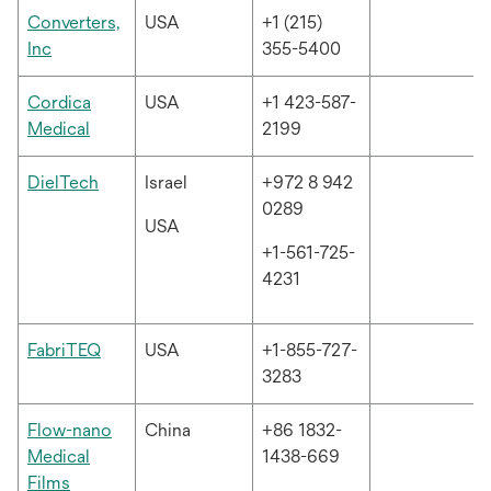
Converters,
USA
+1 (215)
새
Inc
355-5400
탭
에
Cordica
USA
+1 423-587-
서
새
Medical
2199
열
탭
림
에
새
DielTech
Israel
+972 8 942
서
탭
0289
USA
열
에
+1-561-725-
림
서
4231
열
림
새
FabriTEQ
USA
+1-855-727-
탭
3283
에
서
Flow-nano
China
+86 1832-
열
Medical
1438-669
림
새
Films