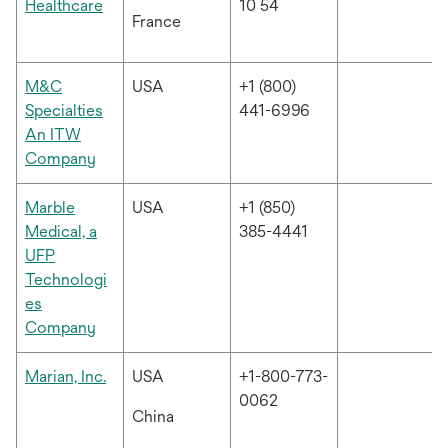
열
새
Healthcare
10 54
France
림
탭
에
서
M&C
USA
+1 (800)
열
Specialties
441-6996
림
An ITW
새
Company
탭
에
Marble
USA
+1 (850)
서
Medical, a
385-4441
열
UFP
림
Technologi
es
새
Company
탭
에
새
Marian, Inc.
USA
+1-800-773-
서
탭
0062
China
열
에
림
서