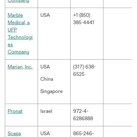
Company
탭
에
Marble
USA
+1 (850)
서
Medical, a
385-4441
열
UFP
림
Technologi
es
새
Company
탭
에
새
Marian, Inc.
USA
(317) 638-
서
탭
6525
China
열
에
림
서
Singapore
열
림
새
Pronat
Israel
972-4-
탭
6286888
에
서
Scapa
USA
865-246-