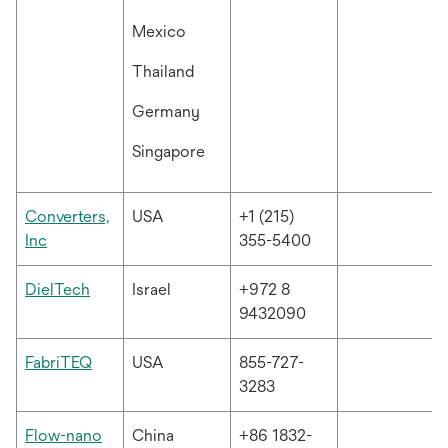
서
Mexico
열
림
Thailand
Germany
Singapore
Converters,
USA
+1 (215)
새
Inc
355-5400
탭
에
새
DielTech
Israel
+972 8
서
탭
9432090
열
에
림
서
새
FabriTEQ
USA
855-727-
열
탭
3283
림
에
서
Flow-nano
China
+86 1832-