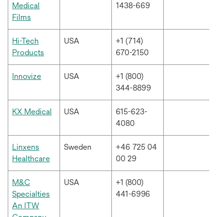
열
Medical
1438-669
림
새
Films
탭
에
Hi-Tech
USA
+1 (714)
서
새
Products
670-2150
열
탭
림
에
새
Innovize
USA
+1 (800)
서
탭
344-8899
열
에
림
서
새
KX Medical
USA
615-623-
열
탭
4080
림
에
서
Linxens
Sweden
+46 725 04
열
새
Healthcare
00 29
림
탭
에
M&C
USA
+1 (800)
서
Specialties
441-6996
열
An ITW
림
새