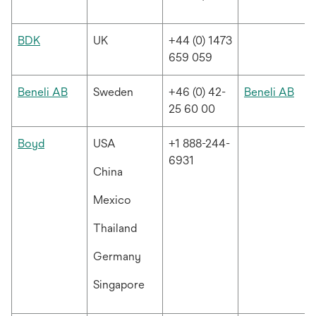
림
열
림
새
BDK
UK
+44 (0) 1473
탭
659 059
에
서
새
새
Beneli AB
Sweden
+46 (0) 42-
Beneli AB
열
탭
탭
25 60 00
림
에
에
서
서
새
Boyd
USA
+1 888-244-
열
열
탭
6931
China
림
림
에
서
Mexico
열
림
Thailand
Germany
Singapore