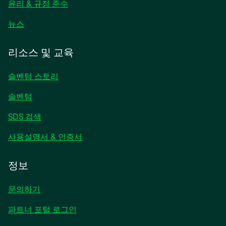
림
윤리 & 규정 준수
새
뉴스
탭
에
리소스 및 교육
서
열
솔벤텀 스토리
림
솔벤텀
SDS 검색
사용설명서 & 인증서
정보
문의하기
파트너 포털 로그인