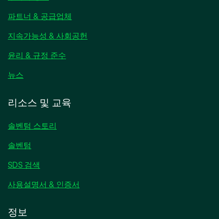
탭
파트너 & 공급업체
에
서
지속가능성 & 사회공헌
열
림
윤리 & 규정 준수
새
뉴스
탭
에
리소스 및 교육
서
열
솔벤텀 스토리
림
솔벤텀
SDS 검색
사용설명서 & 인증서
정보