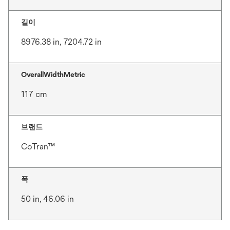
길이
8976.38 in, 7204.72 in
OverallWidthMetric
117 cm
브랜드
CoTran™
폭
50 in, 46.06 in