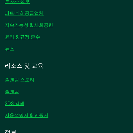
새
투자자 정보
탭
파트너 & 공급업체
에
서
지속가능성 & 사회공헌
열
림
윤리 & 규정 준수
새
뉴스
탭
에
리소스 및 교육
서
열
솔벤텀 스토리
림
솔벤텀
SDS 검색
사용설명서 & 인증서
정보