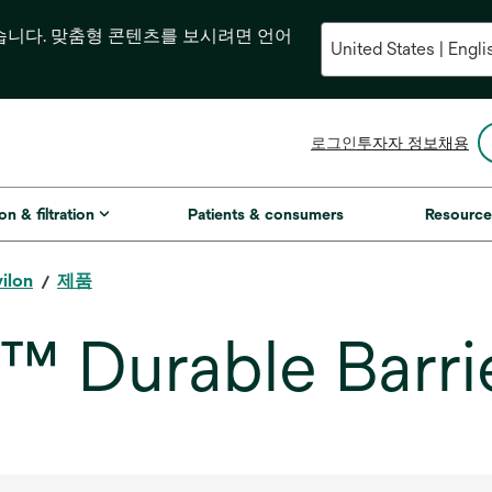
습니다. 맞춤형 콘텐츠를 보시려면 언어
새
로그인
투자자 정보
채용
탭
에
서
on & filtration
Patients & consumers
Resource
열
림
ilon
제품
™ Durable Barri