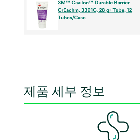
3M™ Cavilon™ Durable Barrier
CrEachm, 3391G, 28 gr Tube, 12
Tubes/Case
제품 세부 정보