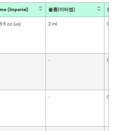
me (Imperial)
볼륨(미터법)
브랜드
 fl oz (us)
2 ml
Cavilon™
-
Cavilon™
-
Cavilon™