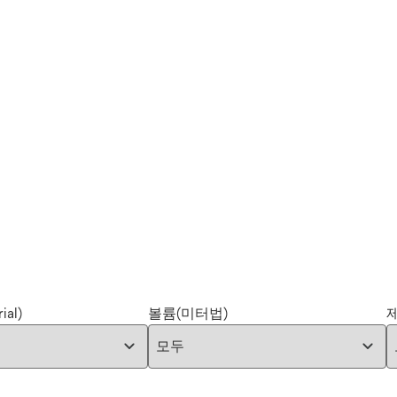
ial)
볼륨(미터법)