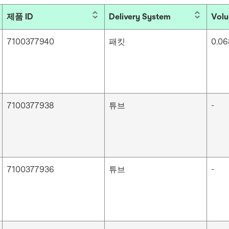
제품 ID
Delivery System
Volu
7100377940
패킷
0.068
7100377938
튜브
-
7100377936
튜브
-