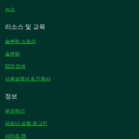
새
뉴스
탭
에
리소스 및 교육
서
열
솔벤텀 스토리
림
솔벤텀
SDS 검색
사용설명서 & 인증서
정보
문의하기
파트너 포털 로그인
사이트 맵