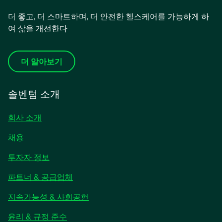
더 좋고, 더 스마트하며, 더 안전한 헬스케어를 가능하게 하
여 삶을 개선한다
더 알아보기
솔벤텀 소개
회사 소개
채용
새
투자자 정보
탭
파트너 & 공급업체
에
서
지속가능성 & 사회공헌
열
림
윤리 & 규정 준수