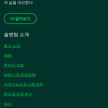
여 삶을 개선한다
더 알아보기
솔벤텀 소개
회사 소개
채용
새
투자자 정보
탭
파트너 & 공급업체
에
서
지속가능성 & 사회공헌
열
림
윤리 & 규정 준수
새
뉴스