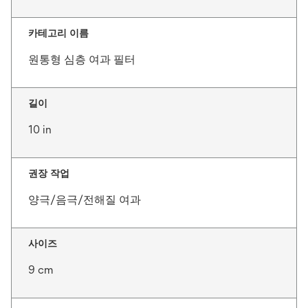
카테고리 이름
원통형 심층 여과 필터
길이
10 in
권장 작업
양극/음극/전해질 여과
사이즈
9 cm