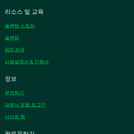
탭
에
리소스 및 교육
서
열
솔벤텀 스토리
림
솔벤텀
SDS 검색
사용설명서 & 인증서
정보
문의하기
파트너 포털 로그인
사이트 맵
팔로우하기