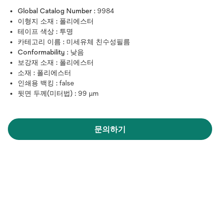
Global Catalog Number :
9984
이형지 소재 :
폴리에스터
테이프 색상 :
투명
카테고리 이름 :
미세유체 친수성필름
Conformability :
낮음
보강재 소재 :
폴리에스터
소재 :
폴리에스터
인쇄용 백킹 :
false
뒷면 두께(미터법) :
99 μm
문의하기
새
탭
에
서
열
림