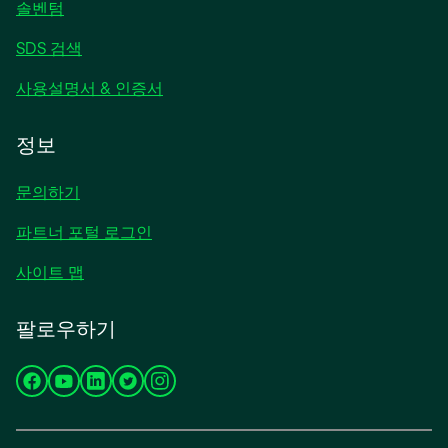
솔벤텀
SDS 검색
사용설명서 & 인증서
정보
문의하기
파트너 포털 로그인
사이트 맵
팔로우하기
새
새
새
새
새
탭
탭
탭
탭
탭
에
에
에
에
에