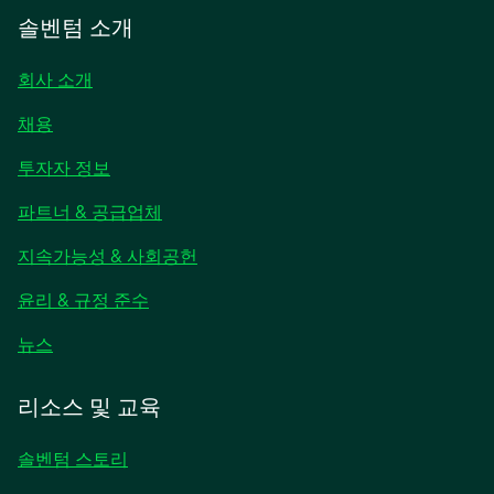
솔벤텀 소개
회사 소개
채용
새
투자자 정보
탭
파트너 & 공급업체
에
서
지속가능성 & 사회공헌
열
림
윤리 & 규정 준수
새
뉴스
탭
에
리소스 및 교육
서
열
솔벤텀 스토리
림