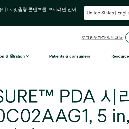
습니다. 맞춤형 콘텐츠를 보시려면 언어
새
로그인
투자자 정보
채용
탭
에
서
on & filtration
Patients & consumers
Resource
열
림
SSURE™ PDA 
02AAG1, 5 in,