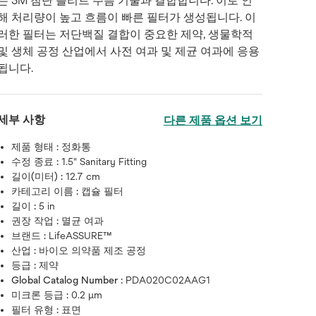
는 3M 첨단 플리트 주름 기술과 결합합니다. 이로 인
해 처리량이 높고 흐름이 빠른 필터가 생성됩니다. 이
러한 필터는 저단백질 결합이 중요한 제약, 생물학적
및 생체 공정 산업에서 사전 여과 및 제균 여과에 응용
됩니다.
세부 사항
다른 제품 옵션 보기
제품 형태 :
정화통
수정 종료 :
1.5" Sanitary Fitting
길이(미터) :
12.7 cm
카테고리 이름 :
캡슐 필터
길이 :
5 in
권장 작업 :
멸균 여과
브랜드 :
LifeASSURE™
산업 :
바이오 의약품 제조 공정
등급 :
제약
Global Catalog Number :
PDA020C02AAG1
미크론 등급 :
0.2 μm
필터 유형 :
표면