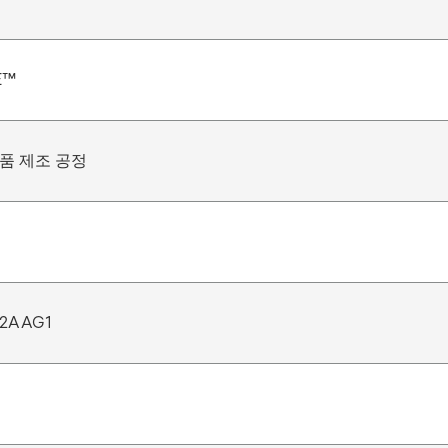
E™
품 제조 공정
2AAG1