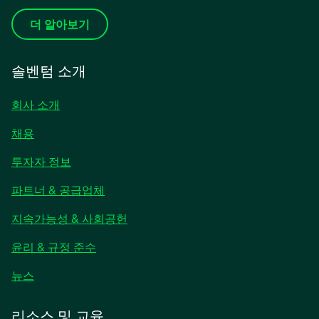
더 알아보기
솔벤텀 소개
회사 소개
채용
새
투자자 정보
탭
파트너 & 공급업체
에
서
지속가능성 & 사회공헌
열
림
윤리 & 규정 준수
새
뉴스
탭
에
리소스 및 교육