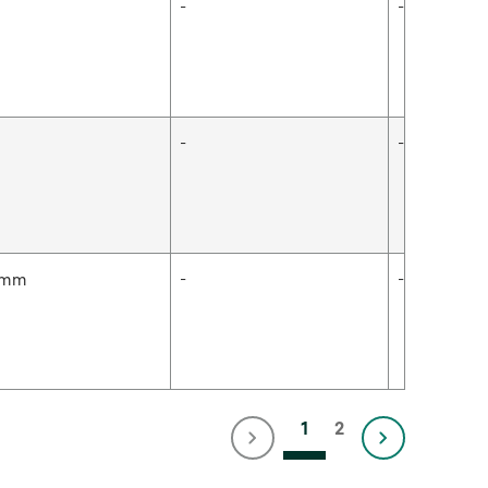
-
-
-
-
 mm
-
-
1
2