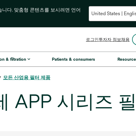
습니다. 맞춤형 콘텐츠를 보시려면 언어
새
로그인
투자자 정보
채용
탭
에
서
on & filtration
Patients & consumers
Resource
열
림
모든 산업용 필터 제품
제 APP 시리즈 