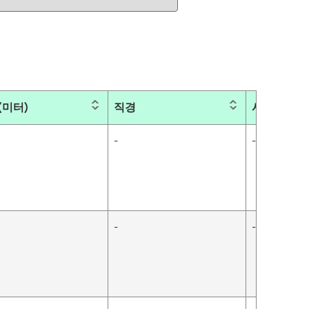
(미터)
직경
사이즈
-
-
-
-