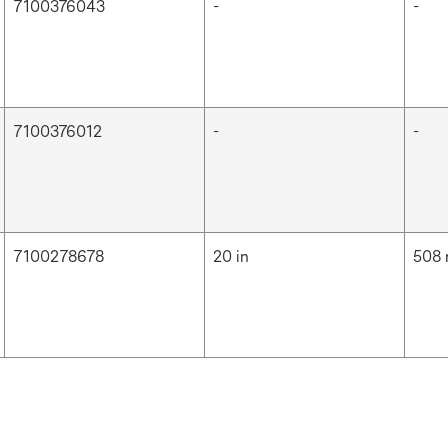
7100376043
-
-
7100376012
-
-
7100278678
20 in
508