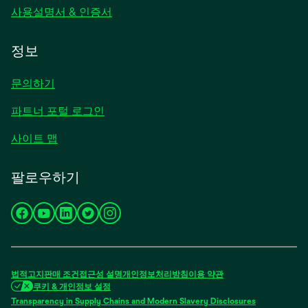
사용설명서 & 인증서
정보
문의하기
파트너 포털 로그인
사이트 맵
팔로우하기
새
새
새
새
새
탭
탭
탭
탭
탭
에
에
에
에
에
서
서
서
서
서
법적고지
판매 조건
접근성
설명
개인정보처리방침
이용 약관
열
열
열
열
열
쿠키 & 개인정보 설정
림
림
림
림
림
Transparency in Supply Chains and Modern Slavery Disclosures