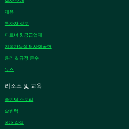
회사 소개
채용
새
투자자 정보
탭
파트너 & 공급업체
에
서
지속가능성 & 사회공헌
열
림
윤리 & 규정 준수
새
뉴스
탭
에
리소스 및 교육
서
열
솔벤텀 스토리
림
솔벤텀
SDS 검색