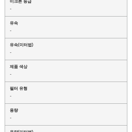
미크론 등급
-
유속
-
유속(미터법)
-
제품 색상
-
필터 유형
-
용량
-