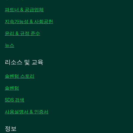
탭
파트너 & 공급업체
에
서
지속가능성 & 사회공헌
열
림
윤리 & 규정 준수
새
뉴스
탭
에
리소스 및 교육
서
열
솔벤텀 스토리
림
솔벤텀
SDS 검색
사용설명서 & 인증서
정보