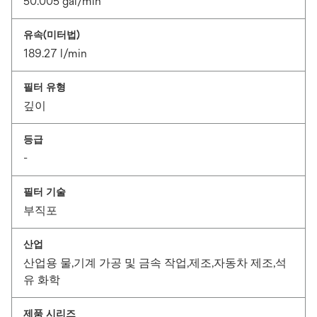
50.005 gal/min
유속(미터법)
189.27 l/min
필터 유형
깊이
등급
-
필터 기술
부직포
산업
산업용 물,기계 가공 및 금속 작업,제조,자동차 제조,석
유 화학
제품 시리즈