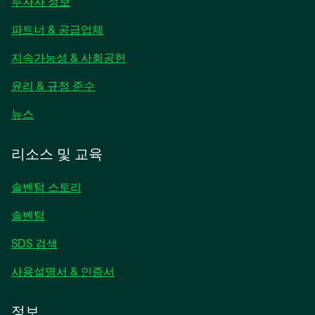
새
투자자 정보
탭
파트너 & 공급업체
에
서
지속가능성 & 사회공헌
열
림
윤리 & 규정 준수
새
뉴스
탭
에
리소스 및 교육
서
열
솔벤텀 스토리
림
솔벤텀
SDS 검색
사용설명서 & 인증서
정보