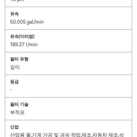
유속
50.005 gal/min
유속(미터법)
189.27 l/min
필터 유형
깊이
등급
-
필터 기술
부직포
산업
산업용 물,기계 가공 및 금속 작업,제조,자동차 제조,석