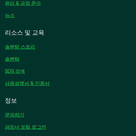
림
윤리 & 규정 준수
새
뉴스
탭
에
리소스 및 교육
서
열
솔벤텀 스토리
림
솔벤텀
SDS 검색
사용설명서 & 인증서
정보
문의하기
파트너 포털 로그인