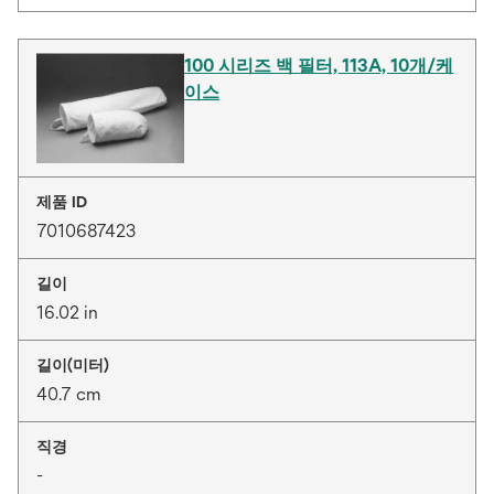
100 시리즈 백 필터, 113A, 10개/케
이스
제품 ID
7010687423
길이
16.02 in
길이(미터)
40.7 cm
직경
-