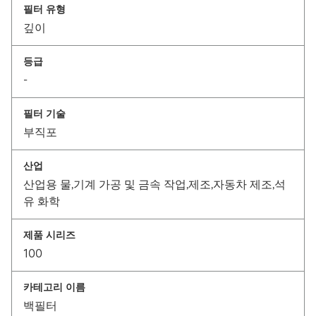
필터 유형
깊이
등급
-
필터 기술
부직포
산업
산업용 물,기계 가공 및 금속 작업,제조,자동차 제조,석
유 화학
제품 시리즈
100
카테고리 이름
백필터