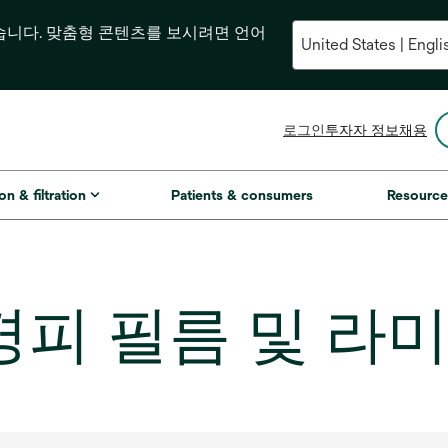
습니다. 맞춤형 콘텐츠를 보시려면 언어
새
로그인
투자자 정보
채용
탭
에
서
on & filtration
Patients & consumers
Resource
열
림
1-경피 필름 및 