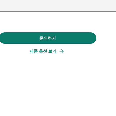
문의하기
새
탭
제품 옵션 보기
에
서
열
림