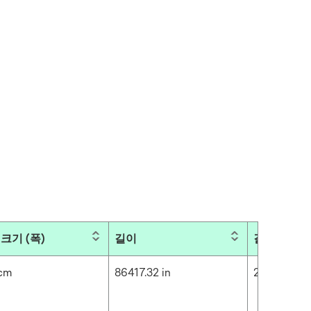
크기 (폭)
길이
길이(미터)
 cm
86417.32 in
2195 m