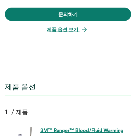
문의하기
새
탭
제품 옵션 보기
에
서
열
림
제품 옵션
1- / 제품
3M™ Ranger™ Blood/Fluid Warming