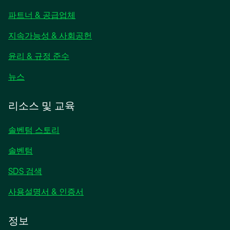
탭
파트너 & 공급업체
에
서
지속가능성 & 사회공헌
열
림
윤리 & 규정 준수
새
뉴스
탭
에
리소스 및 교육
서
열
솔벤텀 스토리
림
솔벤텀
SDS 검색
사용설명서 & 인증서
정보