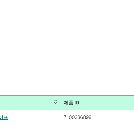
제품 ID
테이프
7100336896