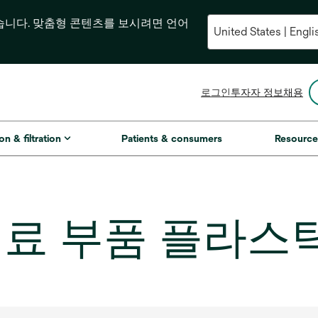
습니다. 맞춤형 콘텐츠를 보시려면 언어
새
로그인
투자자 정보
채용
탭
에
서
on & filtration
Patients & consumers
Resource
열
림
1-의료 부품 플라