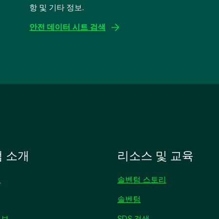
항 및 기타 정보.
안전 데이터 시트 검색
새
탭
에
서
열
림
 소개
리소스 및 교육
개
솔벤텀 스토리
솔벤텀
새
정보
SDS 검색