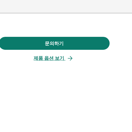
문의하기
새
탭
제품 옵션 보기
에
서
열
림