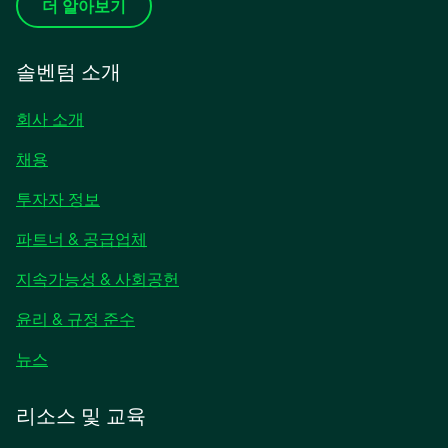
더 알아보기
솔벤텀 소개
회사 소개
채용
새
투자자 정보
탭
파트너 & 공급업체
에
서
지속가능성 & 사회공헌
열
림
윤리 & 규정 준수
새
뉴스
탭
에
리소스 및 교육
서