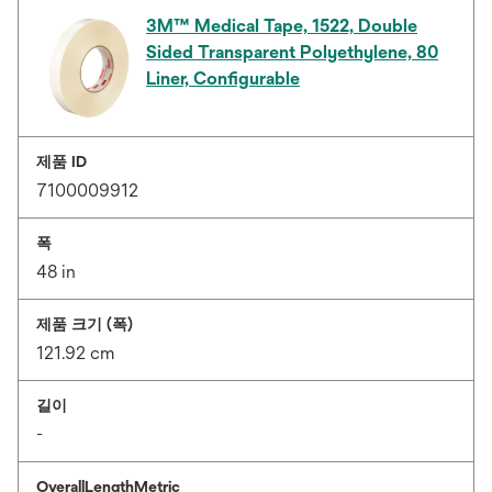
3M™ Medical Tape, 1522, Double
Sided Transparent Polyethylene, 80
Liner, Configurable
제품 ID
7100009912
폭
48 in
제품 크기 (폭)
121.92 cm
길이
-
OverallLengthMetric