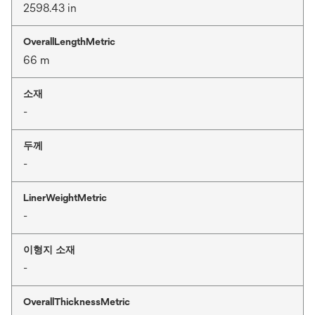
2598.43 in
OverallLengthMetric
66 m
소재
-
두께
-
LinerWeightMetric
-
이형지 소재
-
OverallThicknessMetric