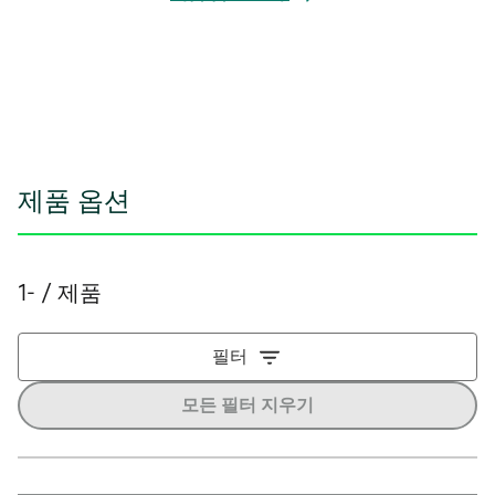
에
서
열
림
제품 옵션
1- / 제품
필터
모든 필터 지우기