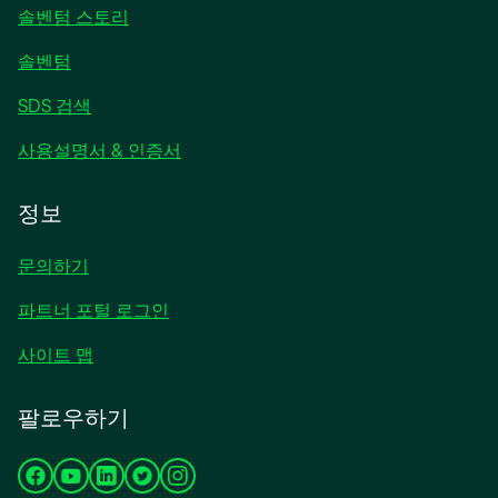
열
솔벤텀 스토리
림
솔벤텀
SDS 검색
사용설명서 & 인증서
정보
문의하기
파트너 포털 로그인
사이트 맵
팔로우하기
새
새
새
새
새