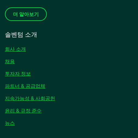
더 알아보기
솔벤텀 소개
회사 소개
채용
새
투자자 정보
탭
파트너 & 공급업체
에
서
지속가능성 & 사회공헌
열
림
윤리 & 규정 준수
새
뉴스
탭
에