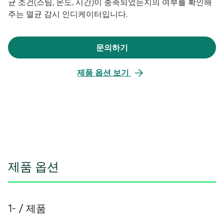
균 조건(스팀, 온도, 시간)이 충족되었는지의 여부를 확인해
주는 멸균 감시 인디케이터입니다.
문의하기
새
탭
제품 옵션 보기
에
서
열
림
제품 옵션
1- / 제품