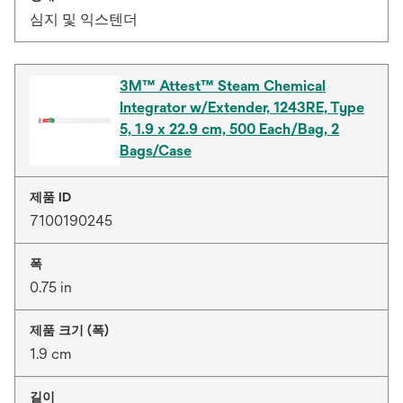
심지 및 익스텐더
3M™ Attest™ Steam Chemical
Integrator w/Extender, 1243RE, Type
5, 1.9 x 22.9 cm, 500 Each/Bag, 2
Bags/Case
제품 ID
7100190245
폭
0.75 in
제품 크기 (폭)
1.9 cm
길이