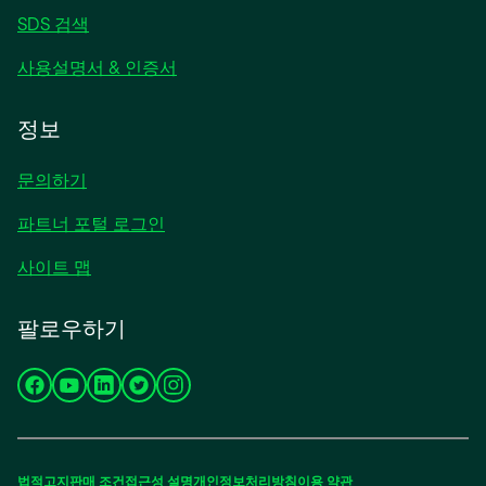
SDS 검색
사용설명서 & 인증서
정보
문의하기
파트너 포털 로그인
사이트 맵
팔로우하기
새
새
새
새
새
탭
탭
탭
탭
탭
에
에
에
에
에
서
서
서
서
서
법적고지
판매 조건
접근성
설명
개인정보처리방침
이용 약관