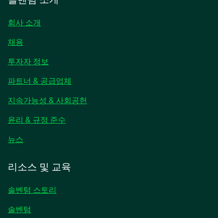
회사 소개
채용
새
투자자 정보
탭
파트너 & 공급업체
에
서
지속가능성 & 사회공헌
열
림
윤리 & 규정 준수
새
뉴스
탭
에
리소스 및 교육
서
열
솔벤텀 스토리
림
솔벤텀