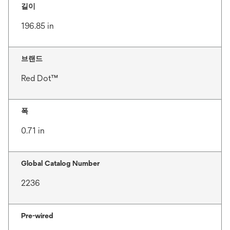
길이
196.85 in
브랜드
Red Dot™
폭
0.71 in
Global Catalog Number
2236
Pre-wired