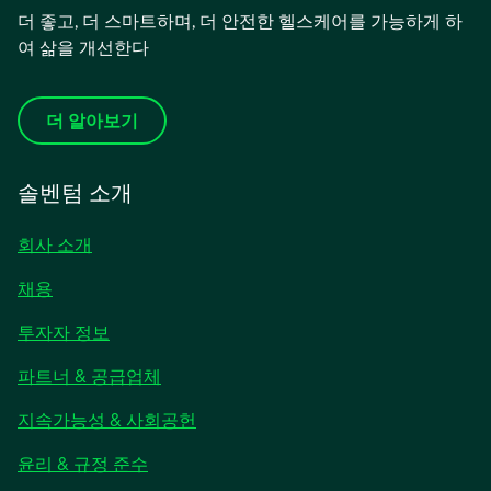
더 좋고, 더 스마트하며, 더 안전한 헬스케어를 가능하게 하
여 삶을 개선한다
더 알아보기
솔벤텀 소개
회사 소개
채용
새
투자자 정보
탭
파트너 & 공급업체
에
서
지속가능성 & 사회공헌
열
림
윤리 & 규정 준수