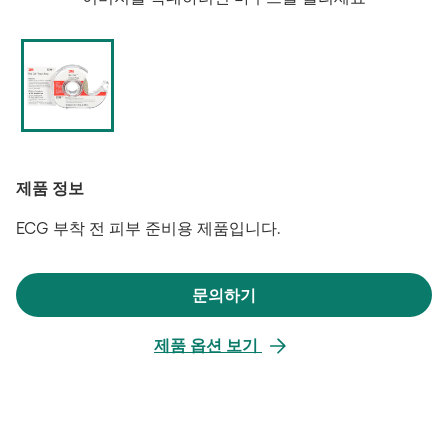
제품 정보
ECG 부착 전 피부 준비용 제품입니다.
문의하기
새
탭
제품 옵션 보기
에
서
열
림