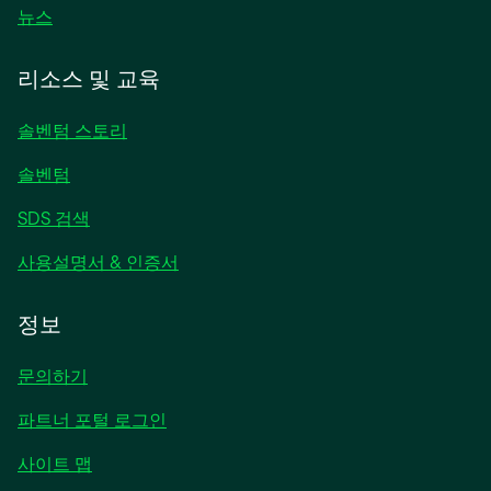
새
뉴스
탭
에
리소스 및 교육
서
열
솔벤텀 스토리
림
솔벤텀
SDS 검색
사용설명서 & 인증서
정보
문의하기
파트너 포털 로그인
사이트 맵