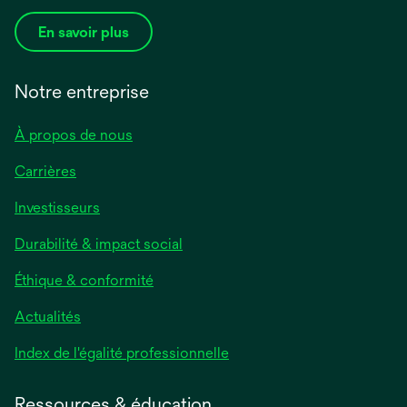
En savoir plus
Notre entreprise
À propos de nous
Carrières
Investisseurs
Durabilité & impact social
Éthique & conformité
Actualités
s’ouvre
Index de l'égalité professionnelle
dans
un
Ressources & éducation