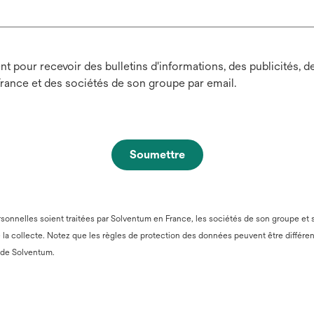
pour recevoir des bulletins d'informations, des publicités, d
France et des sociétés de son groupe par email.
Soumettre
nnelles soient traitées par Solventum en France, les sociétés de son groupe et ses
e la collecte. Notez que les règles de protection des données peuvent être différen
s’ouvre
de Solventum.
dans
un
nouvel
onglet