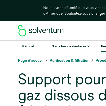
Nous avons détecté que vous visitez 
d'Amérique. Souhaitez-vous changer
Médical
Soins bucco-dentaires
Pur
Page d'accueil
Purification & filtration
Procé
Support pour l
gaz dissous 