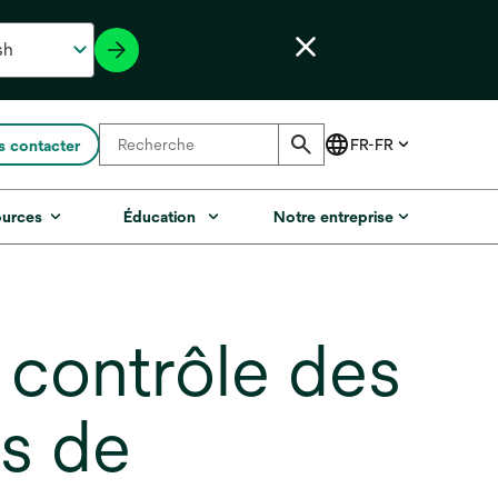
 contacter
ources
Éducation
Notre entreprise
e contrôle des
és de