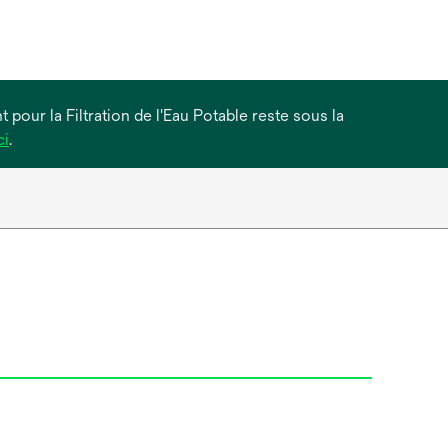
 pour la Filtration de l'Eau Potable reste sous la
s’ouvre
ci
.
dans
un
nouvel
onglet