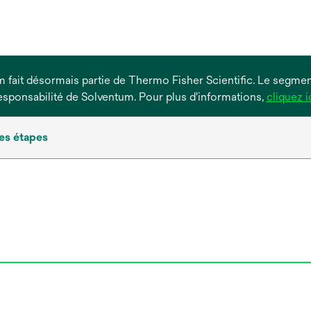
um fait désormais partie de Thermo Fisher Scientific. Le segment
esponsabilité de Solventum. Pour plus d'informations,
cliquez i
es étapes