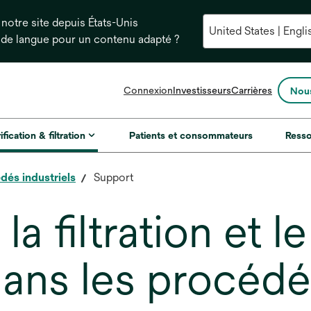
notre site depuis États-Unis
 de langue pour un contenu adapté ?
s’ouvre
Connexion
Investisseurs
Carrières
Nous
dans
un
nouvel
ification & filtration
Patients et consommateurs
Ress
onglet
dés industriels
Support
a filtration et l
dans les procéd