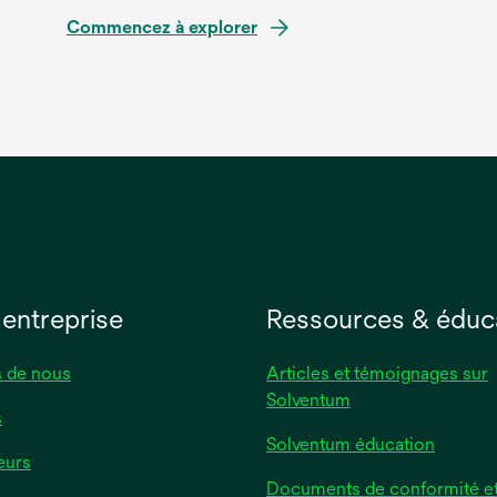
Commencez à explorer
 entreprise
Ressources & éduc
 de nous
Articles et témoignages sur
Solventum
s
Solventum éducation
eurs
Documents de conformité et