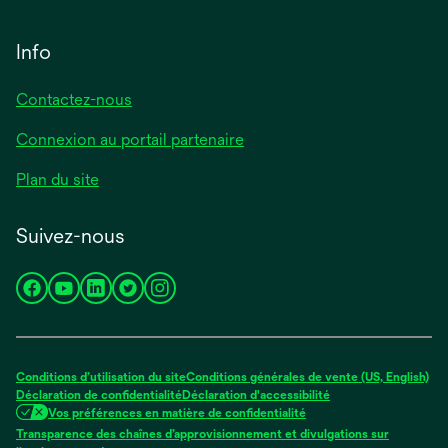
Info
Contactez-nous
Connexion au portail partenaire
Plan du site
Suivez-nous
s’ouvre
s’ouvre
s’ouvre
s’ouvre
s’ouvre
dans
dans
dans
dans
dans
un
un
un
un
un
nouvel
nouvel
nouvel
nouvel
nouvel
Conditions d’utilisation du site
Conditions générales de vente (US, English)
onglet
onglet
onglet
onglet
onglet
Déclaration de confidentialité
Déclaration d'accessibilité
Vos préférences en matière de confidentialité
Transparence des chaînes d’approvisionnement et divulgations sur