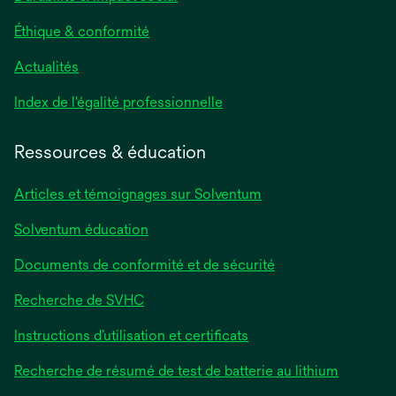
Éthique & conformité
Actualités
s’ouvre
Index de l'égalité professionnelle
dans
un
Ressources & éducation
nouvel
onglet
Articles et témoignages sur Solventum
Solventum éducation
Documents de conformité et de sécurité
Recherche de SVHC
Instructions d’utilisation et certificats
Recherche de résumé de test de batterie au lithium