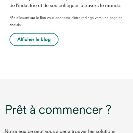
de l'industrie et de vos collègues à travers le monde.
*En cliquant sur le lien vous acceptez d'être redirigé vers une page en
anglais.
Afficher le blog
s
’
o
u
v
r
e
d
a
Prêt à commencer ?
n
s
u
n
Notre équipe peut vous aider à trouver les solutions