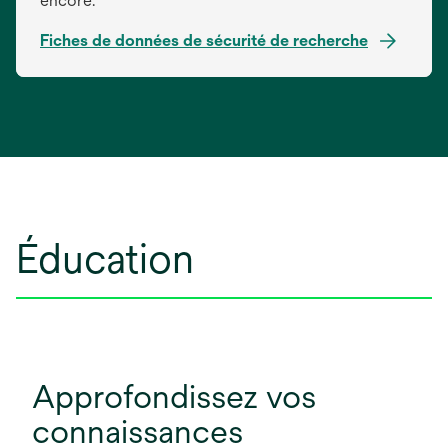
encore.
Fiches de données de sécurité de recherche
s’ouvre
dans
un
nouvel
onglet
Éducation
Approfondissez vos
connaissances