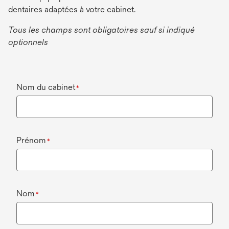
n
dentaires adaptées à votre cabinet.
o
u
Tous les champs sont obligatoires sauf si indiqué
v
optionnels
e
l
o
Nom du cabinet
*
n
g
l
e
t
Prénom
*
Nom
*