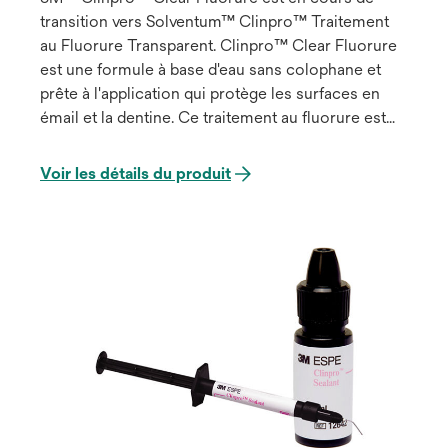
transition vers Solventum™ Clinpro™ Traitement
au Fluorure Transparent. Clinpro™ Clear Fluorure
est une formule à base d'eau sans colophane et
prête à l'application qui protège les surfaces en
émail et la dentine. Ce traitement au fluorure est
une formule prête à l'emploi, caractérisée par une
absorption efficace du fluorure avec un temps de
Voir les détails du produit
contact minimum de 15 minutes seulement, un
argument persuasif pour vos patients.