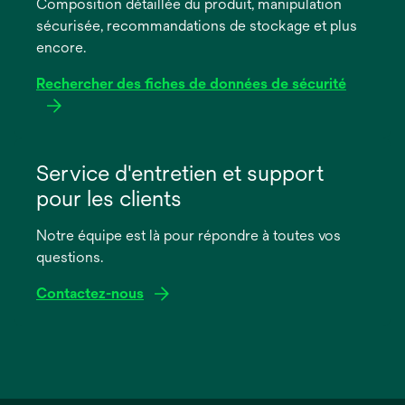
Composition détaillée du produit, manipulation
nouvel
sécurisée, recommandations de stockage et plus
onglet
encore.
Rechercher des fiches de données de sécurité
s’ouvre
dans
Service d'entretien et support
un
pour les clients
nouvel
onglet
Notre équipe est là pour répondre à toutes vos
questions.
Contactez-nous