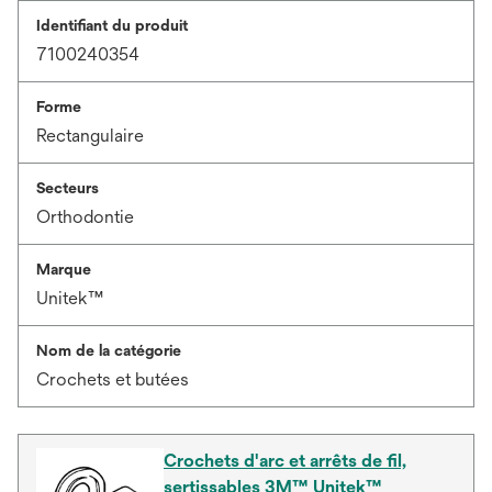
Identifiant du produit
7100240354
Forme
Rectangulaire
Secteurs
Orthodontie
Marque
Unitek™
Nom de la catégorie
Crochets et butées
Crochets d'arc et arrêts de fil,
sertissables 3M™ Unitek™