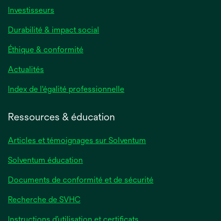
Investisseurs
Durabilité & impact social
Éthique & conformité
Actualités
s’ouvre
Index de l'égalité professionnelle
dans
un
Ressources & éducation
nouvel
onglet
Articles et témoignages sur Solventum
Solventum éducation
Documents de conformité et de sécurité
Recherche de SVHC
Instructions d’utilisation et certificats