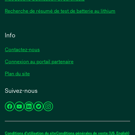
Recherche de résumé de test de batterie au lithium
Info
Contactez-nous
Connexion au portail partenaire
Plan du site
Suivez-nous
s’ouvre
s’ouvre
s’ouvre
s’ouvre
s’ouvre
dans
dans
dans
dans
dans
un
un
un
un
un
nouvel
nouvel
nouvel
nouvel
nouvel
Conditions d’utilisation du site
Conditions générales de vente (US, English)