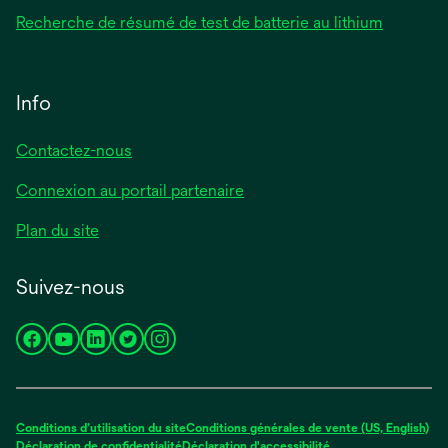
Recherche de résumé de test de batterie au lithium
Info
Contactez-nous
Connexion au portail partenaire
Plan du site
Suivez-nous
s’ouvre
s’ouvre
s’ouvre
s’ouvre
s’ouvre
dans
dans
dans
dans
dans
un
un
un
un
un
nouvel
nouvel
nouvel
nouvel
nouvel
Conditions d’utilisation du site
Conditions générales de vente (US, English)
onglet
onglet
onglet
onglet
onglet
Déclaration de confidentialité
Déclaration d'accessibilité