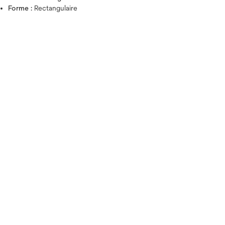
Forme :
Rectangulaire
Survolez l'image pour zoo