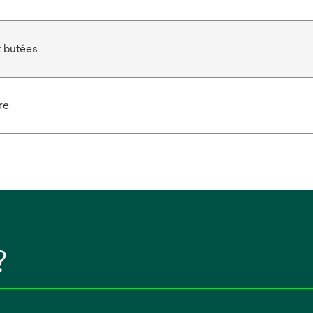
 butées
re
?