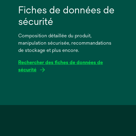
Fiches de données de
sécurité
Composition détaillée du produit,
manipulation sécurisée, recommandations
de stockage et plus encore.
Rechercher des fiches de données de
sécurité
s’ouvre
dans
un
nouvel
onglet