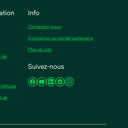
ation
Info
Contactez-nous
Connexion au portail partenaire
Plan du site
 de
Suivez-nous
s’ouvre
s’ouvre
s’ouvre
s’ouvre
s’ouvre
rtificats
dans
dans
dans
dans
dans
t de
un
un
un
un
un
nouvel
nouvel
nouvel
nouvel
nouvel
onglet
onglet
onglet
onglet
onglet