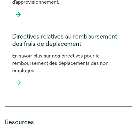
d’approvisionnement.
s’ouvre
dans
Directives relatives au remboursement
un
des frais de déplacement
nouvel
En savoir plus sur nos directives pour le
onglet
remboursement des déplacements des non-
employés.
s’ouvre
dans
un
nouvel
Resources
onglet