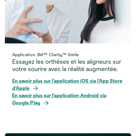
Application 3M™ Clarity™ Smile
Essayez les orthèses et les aligneurs sur
votre sourire avec la réalité augmentée.
En savoir plus sur l’application iOS via l’App Store
s
d’Apple
’
En savoir plus sur l’application Android via
o
s
Google Play
u
’
v
o
r
u
e
v