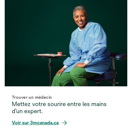
d
r
a
e
n
d
s
a
u
n
n
s
n
u
o
n
u
n
v
o
e
u
l
v
o
e
n
l
Trouver un médecin
g
o
Mettez votre sourire entre les mains
l
n
d’un expert.
e
g
Voir sur 3mcanada.ca
t
l
e