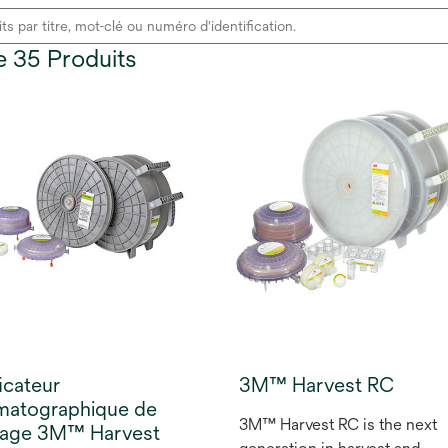
de 35 Produits
ficateur
3M™ Harvest RC
matographique de
3M™ Harvest RC is the next
rage 3M™ Harvest