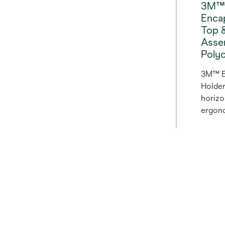
3M™ 
Enca
Top 
Asse
Poly
3M™ E
Holder
horizo
ergono
unload
to the 
filtra
operat
capsul
and re
exposu
handli
also d