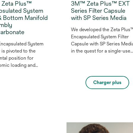
Zeta Plus™
3M™ Zeta Plus™ EXT
psulated System
Series Filter Capsule
& Bottom Manifold
with SP Series Media
mbly
We developed the Zeta Plus
carbonate
Encapsulated System Filter
ncapsulated System
Capsule with SP Series Medi
 is pivoted to the
in the quest for a single-use
ntal position for
depth filtration solution that
mic loading and
combines a number of
ing at waist height and
ergonomic advantages with
vertical position for
the proven performance of
Charger plus
tion. This means
our depth filter media.
ors do not have to lift
es above their head
duces the risk of
re to fluid when
ng used capsules. It
rastically reduces the