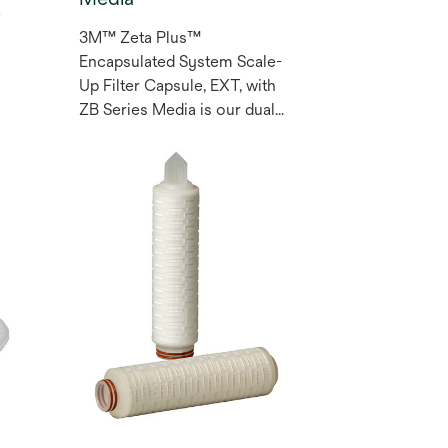
e
3M™ Zeta Plus™
Encapsulated System Scale-
Up Filter Capsule, EXT, with
ZB Series Media is our dual
layer depth filter composed
of pre-extracted inorganic
filter aid, cellulose and a high,
positively charged resin
system that that pulls
negatively charged
contaminants from the fluid.