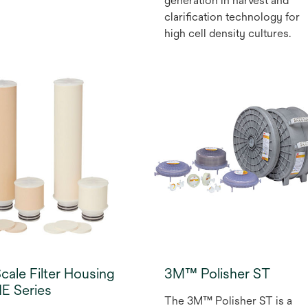
generation in harvest and
clarification technology for
high cell density cultures.
cale Filter Housing
3M™ Polisher ST
E Series
The 3M™ Polisher ST is a