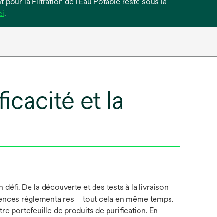
 pour la Filtration de l'Eau Potable reste sous la
s’ouvre
ci
.
dans
un
nouvel
onglet
icacité et la
défi. De la découverte et des tests à la livraison
igences réglementaires – tout cela en même temps.
 portefeuille de produits de purification. En