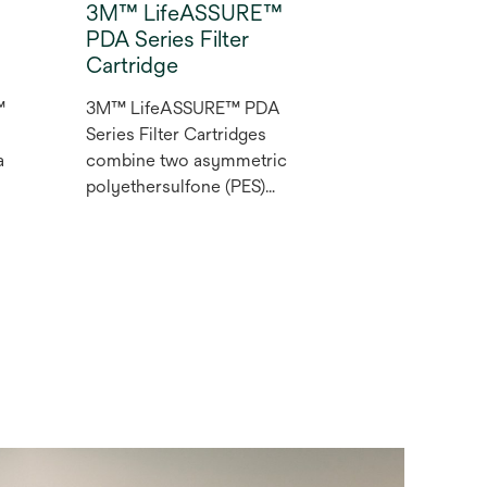
3M™ LifeASSURE™
PDA Series Filter
Cartridge
™
3M™ LifeASSURE™ PDA
Series Filter Cartridges
a
combine two asymmetric
polyethersulfone (PES)
membrane layers with
Advanced Pleat Technology.
Our filters have applications
in sterilising filtration of
biological solutions where
low protein binding is critical.