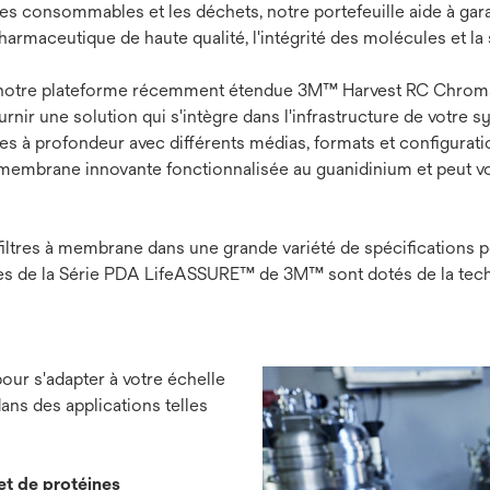
t les consommables et les déchets, notre portefeuille aide à gar
maceutique de haute qualité, l'intégrité des molécules et la 
on, notre plateforme récemment étendue 3M™ Harvest RC Chrom
rnir une solution qui s'intègre dans l'infrastructure de votre 
à profondeur avec différents médias, formats et configuratio
e membrane innovante fonctionnalisée au guanidinium et peut vo
filtres à membrane dans une grande variété de spécifications po
tres de la Série PDA LifeASSURE™ de 3M™ sont dotés de la tech
pour s'adapter à votre échelle
ans des applications telles
et de protéines