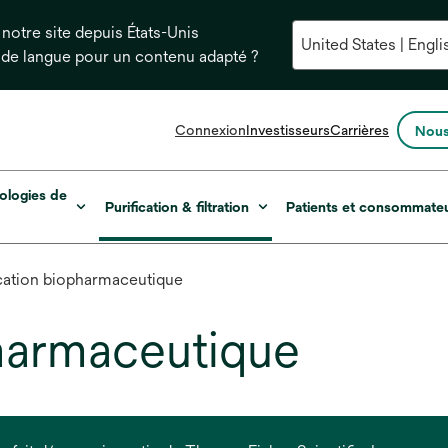
notre site depuis États-Unis
 de langue pour un contenu adapté ?
s’ouvre
Connexion
Investisseurs
Carrières
Nous
dans
un
nouvel
ologies de
Purification & filtration
Patients et consommate
onglet
ication biopharmaceutique
pharmaceutique