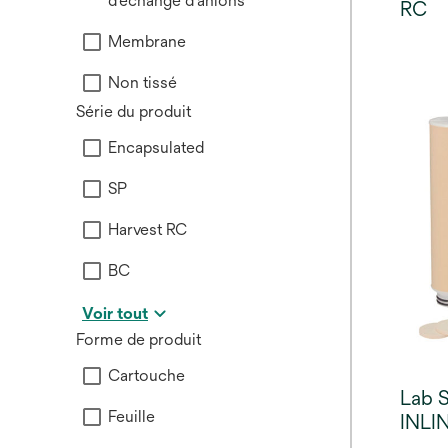
d'échange d'anions
RC
Membrane
Non tissé
Série du produit
Encapsulated
SP
Harvest RC
BC
Voir tout
Forme de produit
Cartouche
Lab S
Feuille
INLIN