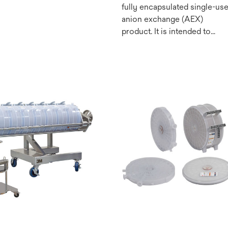
fully encapsulated single-us
anion exchange (AEX)
product. It is intended to
reduce host cell protein,
viruses, and other negatively
charged contaminants in a
flow-through polishing
chromatography mode in
biopharmaceutical process
streams. The 3M™ Polisher
ST is a synthetic, hybrid
purifier containing two
complementary AEX-
functional media: a
quaternary ammonium (“Q”)
functional nonwoven and a
guanidinium-functional
membrane.