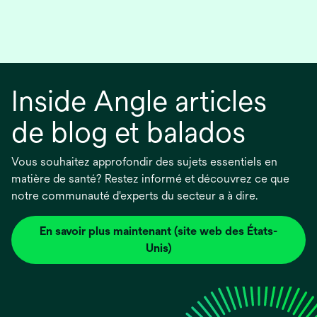
Inside Angle articles
de blog et balados
Vous souhaitez approfondir des sujets essentiels en
matière de santé? Restez informé et découvrez ce que
notre communauté d'experts du secteur a à dire.
En savoir plus maintenant (site web des États-
s’ouvre
Unis)
dans
un
nouvel
onglet