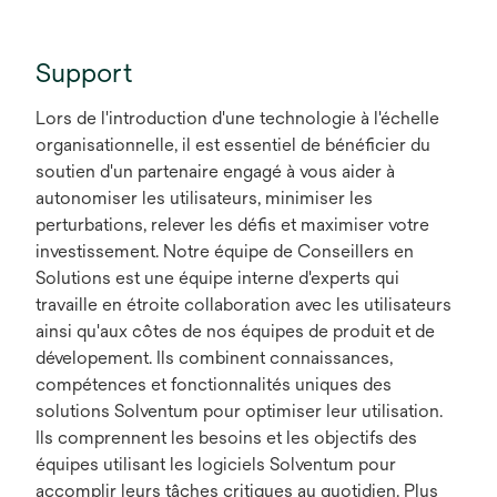
e
d
Support
a
n
Lors de l'introduction d'une technologie à l'échelle
s
organisationnelle, il est essentiel de bénéficier du
u
soutien d'un partenaire engagé à vous aider à
n
autonomiser les utilisateurs, minimiser les
n
perturbations, relever les défis et maximiser votre
o
investissement. Notre équipe de Conseillers en
u
Solutions est une équipe interne d'experts qui
v
travaille en étroite collaboration avec les utilisateurs
e
ainsi qu'aux côtes de nos équipes de produit et de
l
dévelopement. Ils combinent connaissances,
o
compétences et fonctionnalités uniques des
n
solutions Solventum pour optimiser leur utilisation.
g
Ils comprennent les besoins et les objectifs des
l
équipes utilisant les logiciels Solventum pour
e
accomplir leurs tâches critiques au quotidien. Plus