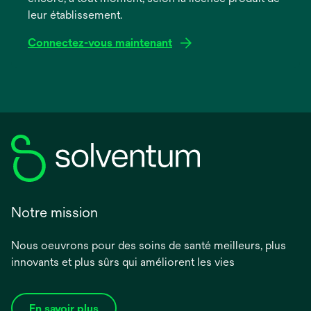
leur établissement.
Connectez-vous maintenant
s’ouvre
dans
un
nouvel
onglet
Notre mission
Nous oeuvrons pour des soins de santé meilleurs, plus
innovants et plus sûrs qui améliorent les vies
En savoir plus