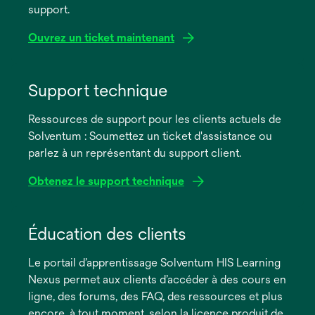
support.
Ouvrez un ticket maintenant
s’ouvre
dans
Support technique
un
Ressources de support pour les clients actuels de
nouvel
Solventum : Soumettez un ticket d'assistance ou
onglet
parlez à un représentant du support client.
Obtenez le support technique
s’ouvre
dans
Éducation des clients
un
Le portail d’apprentissage Solventum HIS Learning
nouvel
Nexus permet aux clients d’accéder à des cours en
onglet
ligne, des forums, des FAQ, des ressources et plus
encore, à tout moment, selon la licence produit de