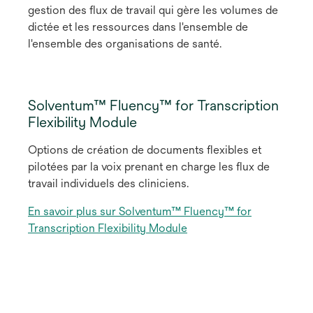
v
u
gestion des flux de travail qui gère les volumes de
o
e
v
dictée et les ressources dans l'ensemble de
u
l
e
l'ensemble des organisations de santé.
v
o
l
e
n
o
l
g
n
o
Solventum™ Fluency™ for Transcription
l
g
n
Flexibility Module
e
l
g
t
e
l
Options de création de documents flexibles et
t
e
pilotées par la voix prenant en charge les flux de
t
travail individuels des cliniciens.
En savoir plus sur Solventum™ Fluency™ for
s
Transcription Flexibility Module
’
o
u
v
r