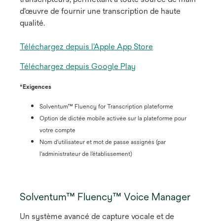
d'œuvre de fournir une transcription de haute
qualité.
s
’
s
Téléchargez depuis l'Apple App Store
o
’
s
Téléchargez depuis Google Play
u
o
’
v
u
*
Exigences
o
r
v
u
e
r
Solventum™ Fluency for Transcription plateforme
v
d
e
Option de dictée mobile activée sur la plateforme pour
r
a
d
votre compte
e
n
a
Nom d'utilisateur et mot de passe assignés (par
d
s
n
l'administrateur de l'établissement)
a
u
s
n
n
u
s
n
n
Solventum™ Fluency™ Voice Manager
u
o
n
n
u
o
Un système avancé de capture vocale et de
n