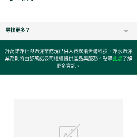
尋找更多？
舒萬諾淨化與過濾業務現已併入賽默飛世爾科技，淨水過濾
在
業務則將由舒萬諾公司繼續提供產品與服務。點擊
此處
了解
新
更多資訊。
標
籤
中
開
啟