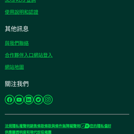
SDS/RDS 查詢
使用說明和認證
其他訊息
與我們聯絡
合作夥伴入口網站登入
網站地圖
關注我們
在
在
在
在
在
新
新
新
新
新
標
標
標
標
標
籤
籤
籤
籤
籤
法規
隱私權聲明
銷售條款
條款與條件
無障礙聲明
您的隱私偏好
中
中
中
中
中
供應鏈透明度和現代奴役揭露