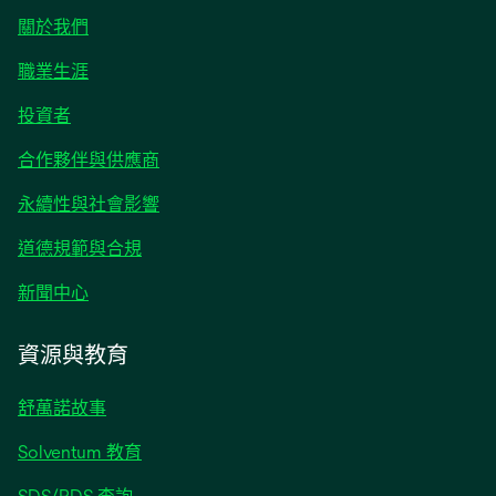
關於我們
職業生涯
在
投資者
新
合作夥伴與供應商
標
籤
永續性與社會影響
中
開
道德規範與合規
啟
在
新聞中心
新
標
資源與教育
籤
中
舒萬諾故事
開
啟
Solventum 教育