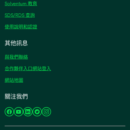
啟
Solventum 教育
SDS/RDS 查詢
使用說明和認證
其他訊息
與我們聯絡
合作夥伴入口網站登入
網站地圖
關注我們
在
在
在
在
在
新
新
新
新
新
標
標
標
標
標