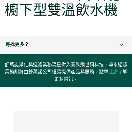
櫥下型雙溫飲水機
尋找更多？
舒萬諾淨化與過濾業務現已併入賽默飛世爾科技，淨水過濾
在
業務則將由舒萬諾公司繼續提供產品與服務。點擊
此處
了解
新
更多資訊。
標
籤
中
開
啟