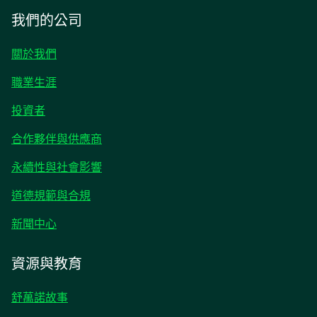
我們的公司
關於我們
職業生涯
在
投資者
新
合作夥伴與供應商
標
籤
永續性與社會影響
中
開
道德規範與合規
啟
在
新聞中心
新
標
資源與教育
籤
中
舒萬諾故事
開