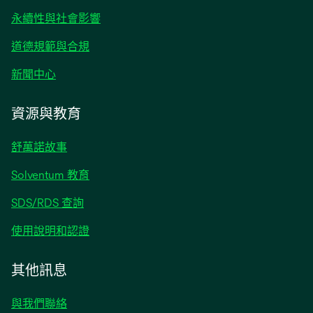
籤
永續性與社會影響
中
開
道德規範與合規
啟
在
新聞中心
新
標
資源與教育
籤
中
舒萬諾故事
開
啟
Solventum 教育
SDS/RDS 查詢
使用說明和認證
其他訊息
與我們聯絡