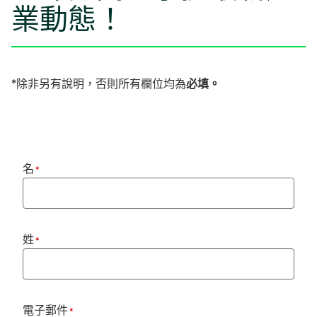
業動態！
*除非另有說明，否則所有欄位均為
必填。
名
*
姓
*
電子郵件
*