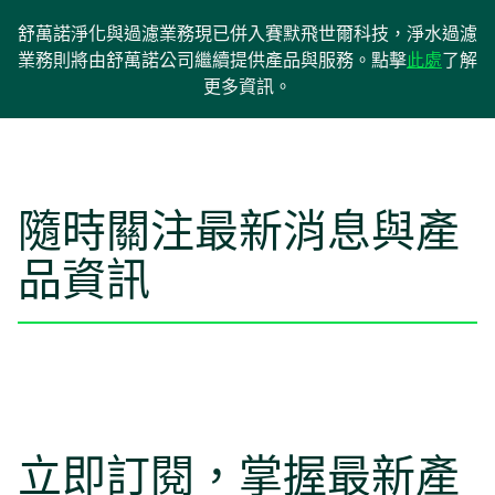
舒萬諾淨化與過濾業務現已併入賽默飛世爾科技，淨水過濾
在
業務則將由舒萬諾公司繼續提供產品與服務。點擊
此處
了解
新
更多資訊。
標
籤
中
開
隨時關注最新消息與產
啟
品資訊
立即訂閱，掌握最新產