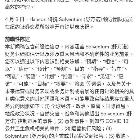
高效的护理。
4 月 3 日，Hanson 将携 Solventum (舒万诺) 领导团队成员
在纽约证券交易所敲响开市钟以表庆祝。
前瞻性陈述
本新闻稿包含前瞻性信息，内容涵盖 Solventum (舒万诺)
财务业绩和估计以及涉及重大风险和不确定性的业务前景。
您可以通过以下内容识别相关陈述：“预期”、“相信”、“可
以”、“估计”、“预计”、“预测”、“目的”、“指导”、“旨在”、
“可能”、“展望”、“计划”、“推测”、“寻求”、“见证”、“应
该”、“可能”、“目标”、“将要”、“将会”等词语，以及与关于
未来运营或财务表现或业务计划或前景的任何讨论相关的具
有类似意义的其他词语和术语。可能导致实际结果存在重大
差异的因素如下：(1) 全球经济、政治、监管、国际贸易、
地缘政治状况、自然灾害、战争和其他超出 Solventum (舒
万诺) 控制范围的事件；(2) 意外事件，例如与 COVID-19
公共卫生危机相关的事件；(3) 运营执行风险；(4)
Solventum (舒万诺) 的声誉或其品牌受到损害；(5) 收购、