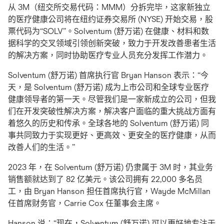
从 3M（纽交所交易代码：MMM）分拆完毕，这家新独立
的医疗健康公司将在纽约证券交易所 (NYSE) 开始交易，股
票代码为“SOLV”。Solventum (舒万诺) 在健康、材料和数
据科学的交叉领域引领创新突破，致力于开发改善患者生活
的解决方案，同时协助医疗专业人员充分发挥工作潜力。
Solventum (舒万诺) 首席执行官 Bryan Hanson 表示：“今
天，是 Solventum (舒万诺) 成为上市公司和全球专业医疗
健康领导者的第一天。尽管我们是一家新成立的公司，但我
们在开发突破性解决方案，解决客户面临的重大挑战方面有
着悠久的历史和传承。全球各地的 Solventum (舒万诺) 同
事共同致力于实现更好、更高效、更安全的医疗健康，从而
改善人们的生活。”
2023 年，在 Solventum (舒万诺) 仍隶属于 3M 时，其业务
销售额就达到了 82 亿美元。该公司拥有 22,000 多名员
工，由 Bryan Hanson 担任首席执行官，Wayde McMillan
任首席财务官，Carrie Cox 任董事会主席。
Hanson 说：“现在，Solventum (舒万诺) 可以更好地专注于