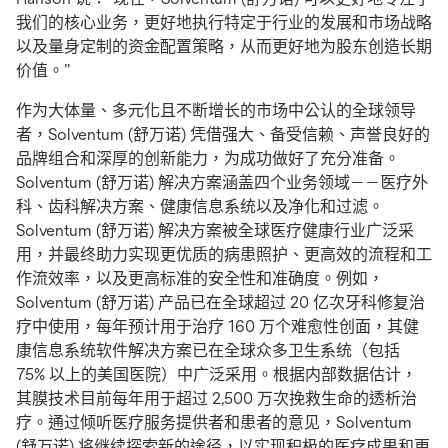
我们的核心业务，更好地执行特定于行业的发展和市场战略
以及量身定制的资金配置策略，从而更好地为股东创造长期
价值。”
作为大体量、多元化且不断增长的市场中公认的全球领导
者，Solventum (舒万诺) 凭借强大、备受信赖、声誉良好的
品牌组合和深厚的创新能力，为成功做好了充分准备。
Solventum (舒万诺) 解决方案涵盖四个业务领域——医疗外
科、齿科解决方案、健康信息系统以及净化和过滤。
Solventum (舒万诺) 解决方案被全球医疗健康行业广泛采
用，并最终助力实现更优质的病患照护、更高效的流程和工
作流效率，以及更高标准的安全性和准确度。例如，
Solventum (舒万诺) 产品已在全球超过 20 亿次牙科修复治
疗中使用，每年预计用于治疗 160 万个难愈性创面，其健
康信息系统软件解决方案已在全球众多卫生系统（包括
75% 以上的美国医院）中广泛采用。根据内部数据估计，
其膜技术目前每年用于超过 2,500 万次挽救生命的透析治
疗。通过倾听医疗服务提供者和患者的意见，Solventum
(舒万诺) 将继续探索新的途径，以实现积极的医疗成果和更