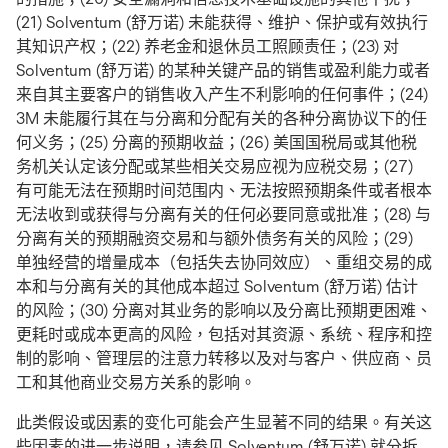
(21) Solventum (舒万诺) 未能获得、维护、保护或有效执行
其知识产权；(22) 养老金和退休员工照顾责任；(23) 对
Solventum (舒万诺) 的某种关键产品的销售或盈利能力或者
来自其主要客户的销售收入产生不利影响的任何事件；(24)
3M 未能履行其在与分离和分配有关的各种分离协议下的任
何义务；(25) 分离的预期收益；(26) 美国国税局或其他税
务机关认定该分配或某些相关交易应视为应税交易；(27)
有可能无法在预期时间范围内、无法按照预期条件或者根本
无法收到或获得与分离有关的任何必要同意或批准；(28) 与
分离有关的预期融资交易和与额外债务有关的风险；(29)
单独经营的增量成本（包括失去协同效应）、重组交易的成
本和与分离有关的其他成本超过 Solventum (舒万诺) 估计
的风险；(30) 分离对其业务的影响以及分离比预期更困难、
更耗时或成本更高的风险，包括对其资源、系统、程序和控
制的影响、管理层的注意力转移以及对与客户、供应商、员
工和其他商业交易方关系的影响。
此类假设或因素的变化可能会产生显著不同的结果。有关这
些因素的进一步说明，请参见 Solventum (舒万诺) 就分拆