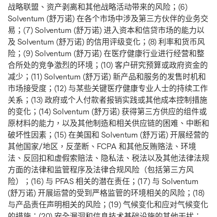
战略联盟、资产剥离和其他战略活动带来的风险；(6)
Solventum (舒万诺) 在各个市场中涉及第三方伙伴的业务交
易；(7) Solventum (舒万诺) 进入资本和信贷市场的能力以
及 Solventum (舒万诺) 的信用评级变化；(8) 利率和货币风
险；(9) Solventum (舒万诺) 在医疗健康行业进行经营和整
合所处的竞争激烈的环境；(10) 客户研究预算或政府资金的
减少；(11) Solventum (舒万诺) 新产品和服务的发售时机和
市场接受度；(12) 与某些关键医疗健康专业人士的持续工作
关系；(13) 政府或个人付款者报销实践或其他成本控制措施
的变化；(14) Solventum (舒万诺) 获得第三方供应的组件或
原材料的能力，以及其他制造和相关供应链的困难、中断和
破坏性因素；(15) 在美国和 Solventum (舒万诺) 开展经营的
其他国家/地区，反垄断、FCPA 和其他反贿赂法、环境
法、反回扣和虚假索赔法、隐私法、税法以及其他法律法规
方面的法律和监管程序及法律合规风险（包括第三方风
险）；(16) 与 PFAS 相关的潜在责任；(17) 与 Solventum
(舒万诺) 开展运营的受到严格监管的环境相关的风险；(18)
与产品责任声明相关的风险；(19) 气候变化和应对气候变化
的措施；(20) 安全漏洞和信息技术基础设施的其他干扰；