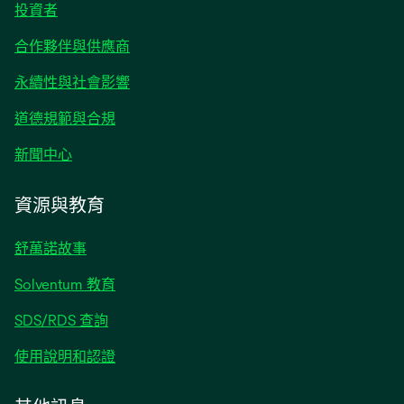
在
投資者
新
合作夥伴與供應商
標
籤
永續性與社會影響
中
開
道德規範與合規
啟
在
新聞中心
新
標
資源與教育
籤
中
舒萬諾故事
開
啟
Solventum 教育
SDS/RDS 查詢
使用說明和認證